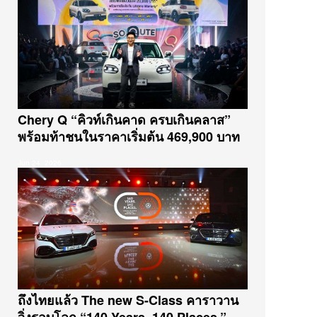
จริง DEEPAL S05 ในงาน MOTOR
SHOW 2025
APR 1, 2025
ทดลองขับ TANK 300 ‘ดีเซล’เงียบ
เนียนจริงมั้ย?
APR 1, 2025
ให้แสงดาวนำทาง MOTOR SHOW
Chery Q “คิวท์เกินคาด ครบเกินคลาส”
2025
พร้อมท้าชนในราคาเริ่มต้น 469,900 บาท
APR 1, 2025
Jun 24, 2026
ผู้หญิงลองใช้ GWM TANK 300 ใน
เมืองไหวมั้ย…ไปดูกัน
MAR 24, 2025
พาเที่ยวสวนสนุกของคนรักเบนซ์
DEC 23, 2024
SUV ท้ายกระบะ DEEPAL E07
ถึงไทยแล้ว The new S-Class คาราวาน
DEC 2, 2024