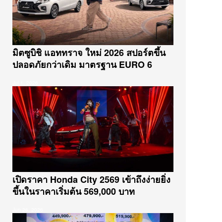
ทดลองใช้จริง KIA EV5 ตื่นเต้นสุด
คือชาร์จไฟเอง
AUG 10, 2025
มิตซูบิชิ แอททราจ ใหม่ 2026 สปอร์ตขึ้น
ลุยได้ไม่เหวอกับมิตซู XFOCE
ปลอดภัยกว่าเดิม มาตรฐาน EURO 6
JUL 29, 2025
Jul 1, 2026
5 เรื่องที่คุณต้องรู้ก่อนซื้อ นิสสัน เซ
เรน่า
MAY 18, 2025
ทดลองขับ MG S5 รถไฟฟ้าสายซิ่ง
สำหรับครอบครัว
APR 23, 2025
DEEPAL S05 ระหว่าง BEV กับ
เปิดราคา Honda City 2569 เข้าถึงง่ายยิ่ง
REEV คันไหนดี
ขึ้นในราคาเริ่มต้น 569,000 บาท
APR 8, 2025
Jun 26, 2026
พาทัวร์บูธ CHANGAN พร้อมชมคัน