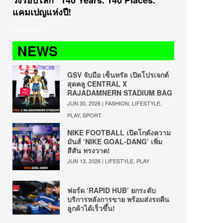
วิ่งรอบโลก “140 Years. 140 Places.”
แคมเปญแห่งปี!
May 28, 2026
NEWS
GSV จับมือ เซ็นทรัล เปิดโปรเจกต์
สุดคลู CENTRAL X
RAJADAMNERN STADIUM BAG
JUN 30, 2026 |
FASHION
,
LIFESTYLE
,
PLAY
,
SPORT
NIKE FOOTBALL เปิดโกดังความ
มันส์ ‘NIKE GOAL-DANG’ เพิ่ม
สีสัน ทรงวาด!
JUN 13, 2026 |
LIFESTYLE
,
PLAY
ฟอร์ด ‘RAPID HUB’ ยกระดับ
บริการหลังการขาย พร้อมส่งรถคืน
ลูกค้าได้เร็วขึ้น!
JUN 12, 2026 |
RIDE