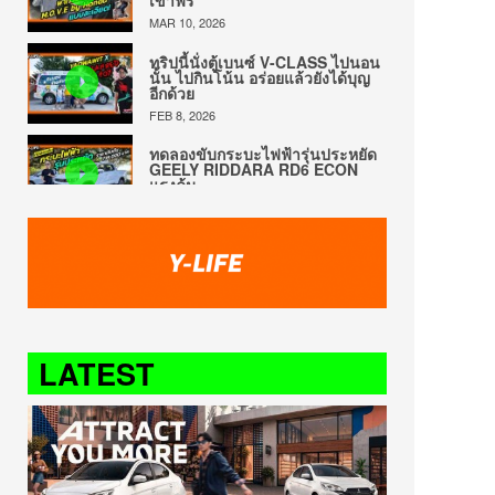
เข้าฟรี
MAR 10, 2026
ทริปนี้นั่งตู้เบนซ์ V-CLASS ไปนอน
นั้น ไปกินโน้น อร่อยแล้วยังได้บุญ
อีกด้วย
FEB 8, 2026
ทดลองขับกระบะไฟฟ้ารุ่นประหยัด
GEELY RIDDARA RD6 ECON
แรงคุ้ม
DEC 28, 2025
จริงเหรอ? GWM HAVAL H6 PHEV
วิ่งได้ 150 ก.ม. โดยไม่ใช้น้ำมันสัก
หยด
DEC 15, 2025
ตามติดทริปสื่อ ไปทำความดีกับ
MERCEDES-BENZ พร้อมวาปร้าน
LATEST
เด็ด เมืองภูเก็ต
DEC 7, 2025
ทดลองขับ BYD SEAL 5 ซุปเปอร์ไฮ
บริด ขับดีจริงแต่ยังดีได้อีก
AUG 17, 2025