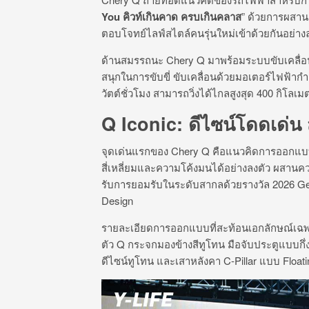
You
คิวท์เกินคาด ครบเกินคลาส
” ด้วยการผสานด
ตอบโจทย์ไลฟ์สไตล์คนรุ่นใหม่เข้าด้วยกันอย่าง
ด้านสมรรถนะ Chery Q มาพร้อมระบบขับเคลื่อน
สนุกในการขับขี่ ขับเคลื่อนด้วยมอเตอร์ไฟฟ้ากำล
วัตต์ชั่วโมง สามารถวิ่งได้ไกลสูงสุด 400 กิโ
Q Iconic: ดีไซน์โดดเด่น
จุดเด่นแรกของ Chery Q คือแนวคิดการออกแบบ 
สี่เหลี่ยมและความโค้งมนได้อย่างลงตัว ผสานค
รับการยอมรับในระดับสากลด้วยรางวัล 2026 G
Design
รายละเอียดการออกแบบที่สะท้อนเอกลักษณ์เฉพา
ตัว Q กระจกมองข้างสีทูโทน มือจับประตูแบบกึ่
ดีไซน์ทูโทน และเสาหลังคา C-Pillar แบบ Floati