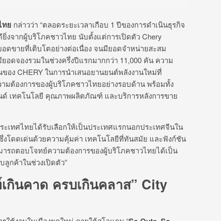
ศไทย
กล่าวว่า “ตลอดระยะเวลาเกือบ 1 ปีของการดำเนินธุรกิจ
่งจากผู้บริโภคชาวไทย นับตั้งแต่การเปิดตัว Chery
อดขายที่เติบโตอย่างต่อเนื่อง จนมียอดจำหน่ายสะสม
มียอดจองรวมในช่วงครึ่งปีแรกมากกว่า 11,000 คัน ความ
งมั่นของ CHERY ในการนำเสนอยานยนต์พลังงานใหม่ที่
ามต้องการของผู้บริโภคชาวไทยอย่างรอบด้าน พร้อมทั้ง
อแบรนด์ เทคโนโลยี คุณภาพผลิตภัณฑ์ และบริการหลังการขาย
ที่ประเทศไทยได้รับเลือกให้เป็นประเทศแรกนอกประเทศจีนใน
ซึ่งโดดเด่นด้วยความคุ้มค่า เทคโนโลยีที่ทันสมัย และฟังก์ชัน
้จะสามารถตอบโจทย์ความต้องการของผู้บริโภคชาวไทยได้เป็น
บลูกค้าในช่วงเปิดตัว”
์เกินคาด ครบเกินคลาส” City
ใช้งานในเมืองยุคใหม่ ภายใต้สโลแกน “
So Qute, So