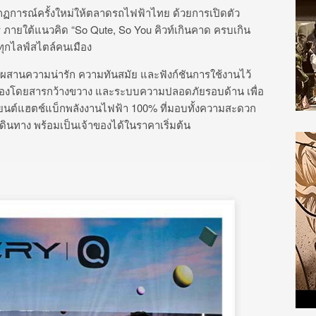
ฏการณ์ครั้งใหม่ให้ตลาดรถไฟฟ้าไทย ด้วยการเปิดตัว
ภายใต้แนวคิด “So Qute, So You คิวท์เกินคาด ครบเกิน
ทุกไลฟ์สไตล์คนเมือง
ี่ผสานความน่ารัก ความทันสมัย และฟังก์ชันการใช้งานไว้
ะ ห้องโดยสารกว้างขวาง และระบบความปลอดภัยรอบด้าน เพื่อ
ถยนต์แฮตช์แบ็กพลังงานไฟฟ้า 100% ที่มอบทั้งความสะดวก
ินทาง พร้อมเป็นเจ้าของได้ในราคาเริ่มต้น