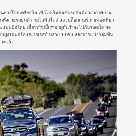
ดินทางโดยเครื่องบิน เพื่อไปเริ่มต้นขับรถกันที่ท่าอากาศยาน
ลชนทั้งสายรถยนต์ สายไลฟ์สไตล์ และบล็อกเกอร์สายท่องเที่ยว
บบมือใหม่ เดี๋ยวทริปนี้เรามาดูกันว่าจะไปกันรอดมั้ย พอ
ฝูงรถฟอร์ด เอเวอเรสต์ หลาย 10 คัน หลังจากแบ่งกลุ่มขึ้น
ทางแล้ว