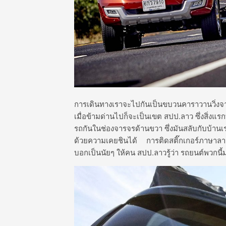
การเดินทางเราจะไปกันเป็นขบวนคาราวานวิ่งจา
เมื่อข้ามด่านไปก็จะเป็นเขต สปป.ลาว ซึ่งสิ่งแรกท
รถกันในช่องจารจรด้านขวา ซึ่งมันสลับกับบ้านเ
ด้วยความเคยชินได้ การติดสติ๊กเกอร์ภาษาลาวที
บอกเป็นนัยๆ ให้คน สปป.ลาวรู้ว่า รถยนต์พวกนี้