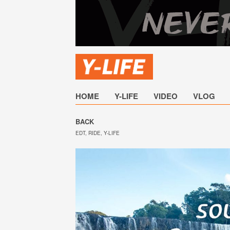
HOME
Y-LIFE
VIDEO
VLOG
BACK
EDT
,
RIDE
,
Y-LIFE