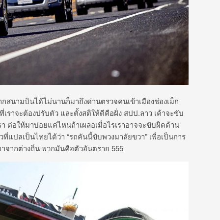
กสนามบินได้ไม่นานก็มาถึงด่านตรวจคนเข้าเมืองช่องเม็ก
ี่เราจะต้องปรับตัว และตั้งสติให้ดีคือฝั่ง สปป.ลาว เค้าจะขับ
รา ต่อให้มาบ่อยแค่ไหนถ้าเผลอเมื่อไรเราอาจจะขับผิดด้าน
่แปลเป็นไทยได้ว่า “รถคันนี้ขับพวงมาลัยขวา” เพื่อเป็นการ
มาจากต่างถิ่น พวกมันคือตัวอันตราย 555