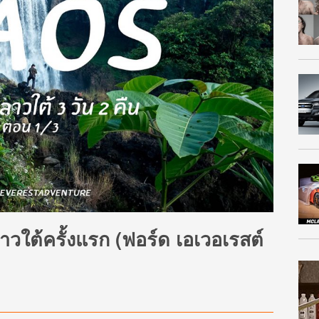
าวใต้ครั้งแรก (ฟอร์ด เอเวอเรสต์