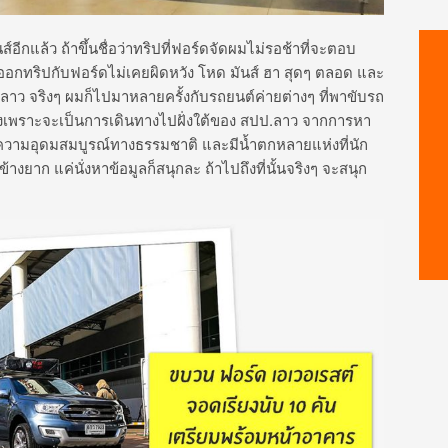
กแล้ว ถ้าขึ้นชื่อว่าทริปที่ฟอร์ดจัดผมไม่รอช้าที่จะตอบ
ทริปกับฟอร์ดไม่เคยผิดหวัง โหด มันส์ ฮา สุดๆ ตลอด และ
าว จริงๆ ผมก็ไปมาหลายครั้งกับรถยนต์ค่ายต่างๆ ที่พาขับรถ
ครั้งเพราะจะเป็นการเดินทางไปฝั่งใต้ของ สปป.ลาว จากการหา
่องความอุดมสมบูรณ์ทางธรรมชาติ และมีน้ำตกหลายแห่งที่นัก
นข้างยาก แค่นั่งหาข้อมูลก็สนุกละ ถ้าไปถึงที่นั้นจริงๆ จะสนุก