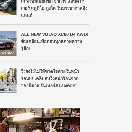
เก๋ พร้อมเยี่ยมชม จากัวร์ แลนด์โร
เวอร์ สตูดิโอ ภูเก็ต ในบรรยากาศอิง
แลนด์
ALL NEW VOLVO XC60 D4 AWD!
ขับเคลื่อนเพื่อตอบทุกสภาพความ
รู้สึก!
วิ่งยังไงไม่ให้ขาดใจตายในหน้า
ร้อน!!! เคล็บลับวิ่งหน้าร้อนจาก
“อาดิดาส รันเนอร์ส แบงค็อก”