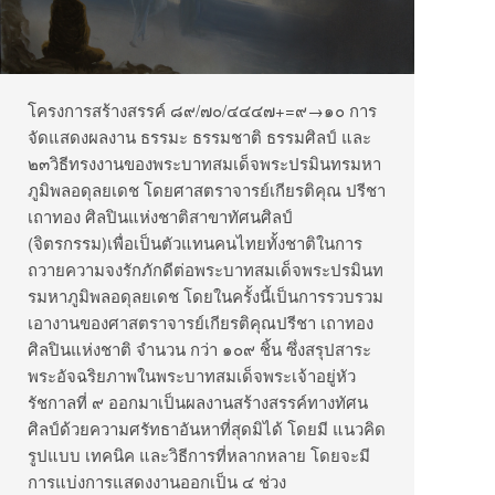
โครงการสร้างสรรค์ ๘๙/๗๐/๔๔๔๗+=๙→๑๐ การ
จัดแสดงผลงาน ธรรมะ ธรรมชาติ ธรรมศิลป์ และ
๒๓วิธีทรงงานของพระบาทสมเด็จพระปรมินทรมหา
ภูมิพลอดุลยเดช โดยศาสตราจารย์เกียรติคุณ ปรีชา
เถาทอง ศิลปินแห่งชาติสาขาทัศนศิลป์
(จิตรกรรม)เพื่อเป็นตัวแทนคนไทยทั้งชาติในการ
ถวายความจงรักภักดีต่อพระบาทสมเด็จพระปรมินท
รมหาภูมิพลอดุลยเดช โดยในครั้งนี้เป็นการรวบรวม
เอางานของศาสตราจารย์เกียรติคุณปรีชา เถาทอง
ศิลปินแห่งชาติ จำนวน กว่า ๑๐๙ ชิ้น ซึ่งสรุปสาระ
พระอัจฉริยภาพในพระบาทสมเด็จพระเจ้าอยู่หัว
รัชกาลที่ ๙ ออกมาเป็นผลงานสร้างสรรค์ทางทัศน
ศิลป์ด้วยความศรัทธาอันหาที่สุดมิได้ โดยมี แนวคิด
รูปแบบ เทคนิค และวิธีการที่หลากหลาย โดยจะมี
การแบ่งการแสดงงานออกเป็น ๔ ช่วง