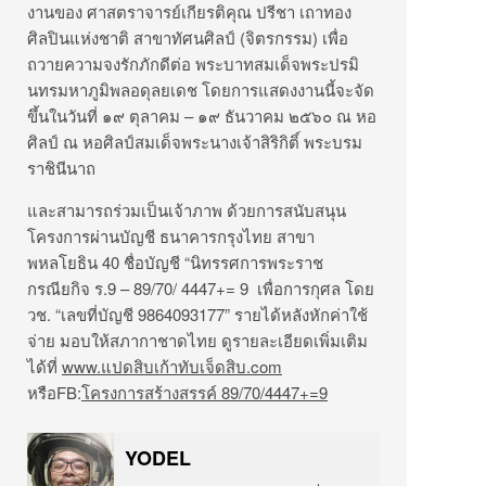
งานของ ศาสตราจารย์เกียรติคุณ ปรีชา เถาทอง
ศิลปินแห่งชาติ สาขาทัศนศิลป์ (จิตรกรรม) เพื่อ
ถวายความจงรักภักดีต่อ พระบาทสมเด็จพระปรมิ
นทรมหาภูมิพลอดุลยเดช โดยการแสดงงานนี้จะจัด
ขึ้นในวันที่ ๑๙ ตุลาคม – ๑๙ ธันวาคม ๒๕๖๐ ณ หอ
ศิลป์ ณ หอศิลป์สมเด็จพระนางเจ้าสิริกิติ์ พระบรม
ราชินีนาถ
และสามารถร่วมเป็นเจ้าภาพ ด้วยการสนับสนุน
โครงการผ่านบัญชี ธนาคารกรุงไทย สาขา
พหลโยธิน 40 ชื่อบัญชี “นิทรรศการพระราช
กรณียกิจ ร.9 – 89/70/ 4447+= 9 เพื่อการกุศล โดย
วช. “เลขที่บัญชี 9864093177” รายได้หลังหักค่าใช้
จ่าย มอบให้สภากาชาดไทย ดูรายละเอียดเพิ่มเติม
ได้ที่
www.แปดสิบเก้าทับเจ็ดสิบ.com
หรือFB:
โครงการสร้างสรรค์ 89/70/4447+=9
YODEL