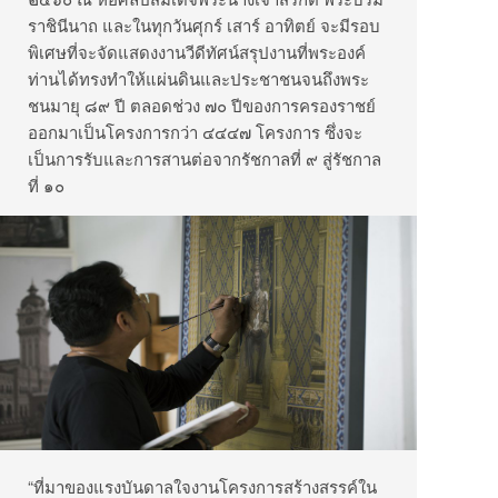
ราชินีนาถ และในทุกวันศุกร์ เสาร์ อาทิตย์ จะมีรอบ
พิเศษที่จะจัดแสดงงานวีดีทัศน์สรุปงานที่พระองค์
ท่านได้ทรงทำให้แผ่นดินและประชาชนจนถึงพระ
ชนมายุ ๘๙ ปี ตลอดช่วง ๗๐ ปีของการครองราชย์
ออกมาเป็นโครงการกว่า ๔๔๔๗ โครงการ ซึ่งจะ
เป็นการรับและการสานต่อจากรัชกาลที่ ๙ สู่รัชกาล
ที่ ๑๐
“ที่มาของแรงบันดาลใจงานโครงการสร้างสรรค์ใน