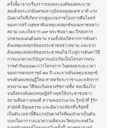
ครั้งนี้มาจากเรื่องราวรอบพระองค์ของพระบาท
สมเด็จพระปรมินทรมหาภูมิพลอดุลยเดช อาทิ แรง
บันดาลใจที่เกิดจากปฐมบรมราชโองการคือโจทก์
ของการสร้างสุขหาต้นเหตุแห่งทุกข์ของมหาชนชาว
สยาม และเกิดจาก ๘๙ พระชันษา ๗๐ ปีของการ
ปกครองแผ่นดินสยาม รวมทั้งยังเกิดจากการค้นหา
ต้นเหตุแห่งทุกข์ของประชาชนชาวสยาม และจาก
ต้นเหตุแห่งทุกข์ของประชาชนก็นำไปสู่การค้นหาวิธี
การแนวทางแก้ปัญหาจนบังเกิดเป็นโครงการพระ
ราชดำริ๔๔๔๗+กว่าโครงการ ในตลอดระยะเวลา
ของการครองราชย์ ๗๐ ปี และจากต้นเหตุแห่งทุกข์
ทรงค้นพบทฤษฏีใหม่ ศาสตร์พระราชาและหลักการ
ทรงงาน ๒๓ วิธีของในหลวงรัชกาลที่๙ ต่อเนื่องไป
จนถึงทรงค้นพบทฤษฎีสร้างสุขให้ประชาชนชาว
สยามคือความพอดี ความพอประมาณ รู้หน้าที่ รู้รัก
สามัคคี มีคุณธรรม และมีความเพียรที่บริสุทธิ์
เป็นต้น เหล่านี้คือแรงบันดาลใจที่ผมนำมาเป็นต้น
แบบในการวางแนวความคิดและวัตถุประสงค์ใน
การสร้างสรรค์โครงการในครั้งนี้” ศาสตราจารย์