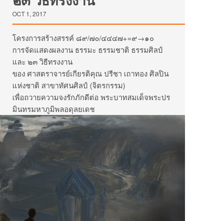
OCT 1, 2017
โครงการสร้างสรรค์ ๘๙/๗๐/๔๔๔๗+=๙→๑๐
การจัดแสดงผลงาน ธรรมะ ธรรมชาติ ธรรมศิลป์
และ ๒๓ วิธีทรงงาน
ของ ศาสตราจารย์เกียรติคุณ ปรีชา เถาทอง ศิลปิน
แห่งชาติ สาขาทัศนศิลป์ (จิตรกรรม)
เพื่อถวายความจงรักภักดีต่อ พระบาทสมเด็จพระปร
มินทรมหาภูมิพลอดุลยเดช