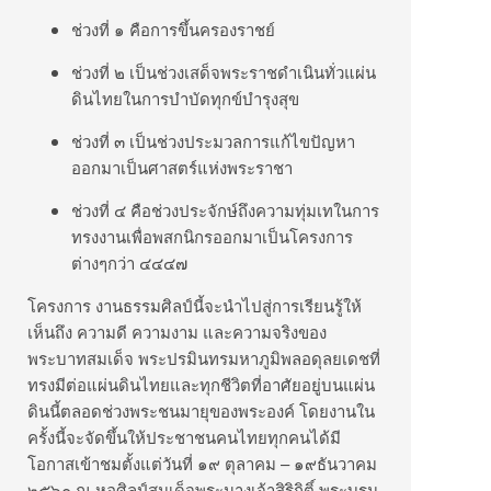
ช่วงที่ ๑ คือการขึ้นครองราชย์
ช่วงที่ ๒ เป็นช่วงเสด็จพระราชดำเนินทั่วแผ่น
ดินไทยในการบำบัดทุกข์บำรุงสุข
ช่วงที่ ๓ เป็นช่วงประมวลการแก้ไขปัญหา
ออกมาเป็นศาสตร์แห่งพระราชา
ช่วงที่ ๔ คือช่วงประจักษ์ถึงความทุ่มเทในการ
ทรงงานเพื่อพสกนิกรออกมาเป็นโครงการ
ต่างๆกว่า ๔๔๔๗
โครงการ งานธรรมศิลป์นี้จะนำไปสู่การเรียนรู้ให้
เห็นถึง ความดี ความงาม และความจริงของ
พระบาทสมเด็จ พระปรมินทรมหาภูมิพลอดุลยเดชที่
ทรงมีต่อแผ่นดินไทยและทุกชีวิตที่อาศัยอยู่บนแผ่น
ดินนี้ตลอดช่วงพระชนมายุของพระองค์ โดยงานใน
ครั้งนี้จะจัดขึ้นให้ประชาชนคนไทยทุกคนได้มี
โอกาสเข้าชมตั้งแต่วันที่ ๑๙ ตุลาคม – ๑๙ธันวาคม
๒๕๖๐ ณ หอศิลป์สมเด็จพระนางเจ้าสิริกิติ์ พระบรม