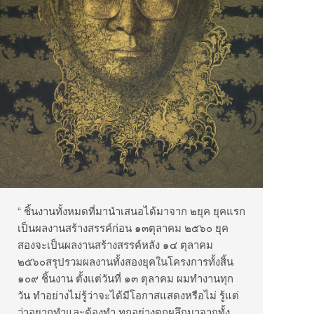
“ ชิ้นงานทั้งหมดที่มานำเสนอได้มาจาก ๒ยุค ยุคแรก
เป็นผลงานสร้างสรรค์ก่อน ๑๓ตุลาคม ๒๕๖๐ ยุค
สองจะเป็นผลงานสร้างสรรค์หลัง ๑๔ ตุลาคม
๒๕๖๐สรุปรวมผลงานทั้งสองยุคในโครงการทั้งสิ้น
๑๐๙ ชิ้นงาน ตั้งแต่วันที่ ๑๓ ตุลาคม ผมทำงานทุก
วัน ทำอย่างไม่รู้ว่าจะได้มีโอกาสแสดงหรือไม่ รู้แต่
ว่าอยากทำและต้องทำ ทุกอย่างตกผลึกมาจากทั้ง