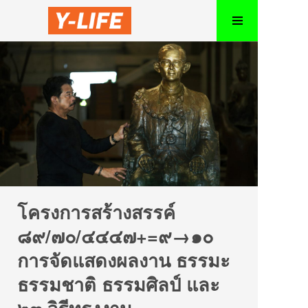
โครงการสร้างสรรค์
๘๙/๗๐/๔๔๔๗+=๙→๑๐
การจัดแสดงผลงาน ธรรมะ
ธรรมชาติ ธรรมศิลป์ และ
๒๓ วิธีทรงงาน