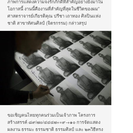
ภาพการแสดงความจงรักภักดีที่สำคัญอย่างยิ่งมาใน
โอกาสนี้ งานนี้คืองานที่สำคัญที่สุดในชีวิตของผม”
ศาสตราจารย์เกียรติคุณ ปรีชา เถาทอง ศิลปินแห่ง
ชาติ สาขาทัศนศิลป์ (จิตรกรรม) กล่าวสรุป
ขอเชิญคนไทยทุกคนร่วมเป็นเจ้าภาพ โครงการ
สร้างสรรค์ ๘๙/๗๐/๔๔๔๗+=๙→๑๐ การจัดแสดง
ผลงาน ธรรมะ ธรรมชาติ ธรรมศิลป์ และ ๒๓วิธีทรง