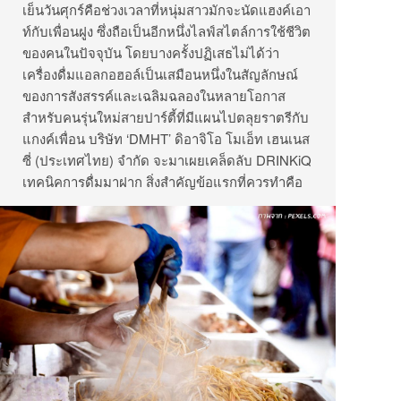
เย็นวันศุกร์คือช่วงเวลาที่หนุ่มสาวมักจะนัดแฮงค์เอา
ท์กับเพื่อนฝูง ซึ่งถือเป็นอีกหนึ่งไลฟ์สไตล์การใช้ชีวิต
ของคนในปัจจุบัน โดยบางครั้งปฏิเสธไม่ได้ว่า
เครื่องดื่มแอลกอฮอล์เป็นเสมือนหนึ่งในสัญลักษณ์
ของการสังสรรค์และเฉลิมฉลองในหลายโอกาส
สำหรับคนรุ่นใหม่สายปาร์ตี้ที่มีแผนไปตลุยราตรีกับ
แกงค์เพื่อน บริษัท ‘DMHT’ ดิอาจิโอ โมเอ็ท เฮนเนส
ซี่ (ประเทศไทย) จำกัด จะมาเผยเคล็ดลับ DRINKiQ
เทคนิคการดื่มมาฝาก สิ่งสำคัญข้อแรกที่ควรทำคือ