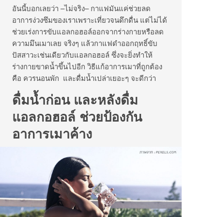
อันนี้บอกเลยว่า –ไม่จริง– กาแฟมันแค่ช่วยลด
อาการง่วงซึมของเราเพราะเที่ยวจนดึกดื่น แต่ไม่ได้
ช่วยเร่งการขับแอลกอฮอล์ออกจากร่างกายหรือลด
ความมึนเมาเลย จริงๆ แล้วกาแฟดำออกฤทธิ์ขับ
ปัสสาวะเช่นเดียวกับแอลกอฮอล์ ซึ่งจะยิ่งทำให้
ร่างกายขาดน้ำขึ้นไปอีก วิธีแก้อาการเมาที่ถูกต้อง
คือ ควรนอนพัก และดื่มน้ำเปล่าเยอะๆ จะดีกว่า
ดื่มน้ำก่อน และหลังดื่ม
แอลกอฮอล์ ช่วยป้องกัน
อาการเมาค้าง