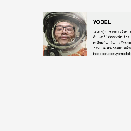
YODEL
โยเดลผู้มาจากดาวอังคาร เร
ดื่ม แต่ก็ยังรักการปั่นจั
เหมือนกัน...วันว่างยังชอ
ภาพ และประกอบแบบจำลอง
facebook.com/yomodel