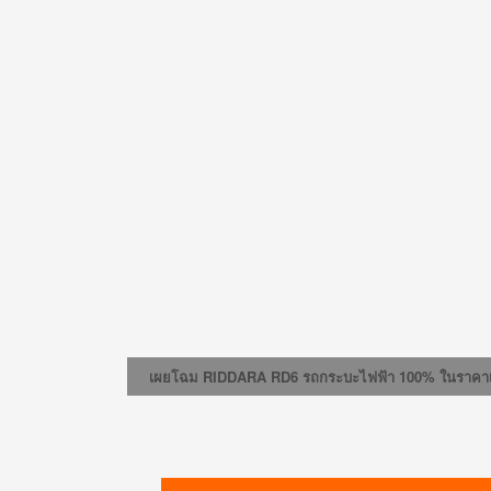
เผยโฉม RIDDARA RD6 รถกระบะไฟฟ้า 100% ในราคาเริ่