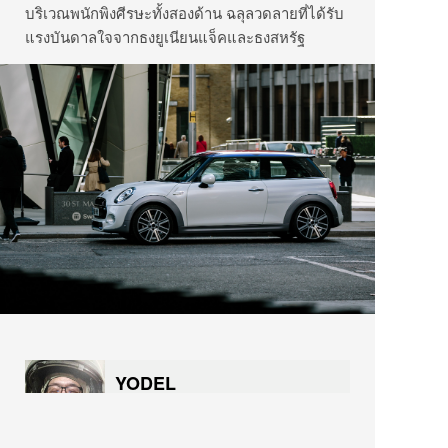
บริเวณพนักพิงศีรษะทั้งสองด้าน ฉลุลวดลายที่ได้รับ
แรงบันดาลใจจากธงยูเนียนแจ็คและธงสหรัฐ
YODEL
โยเดลผู้มาจากดาวอังคาร เราคือผู้ชื่นชอบ
เรื่องรถยนต์ ท่องเที่ยว กินดื่ม แต่ก็ยังรักการ