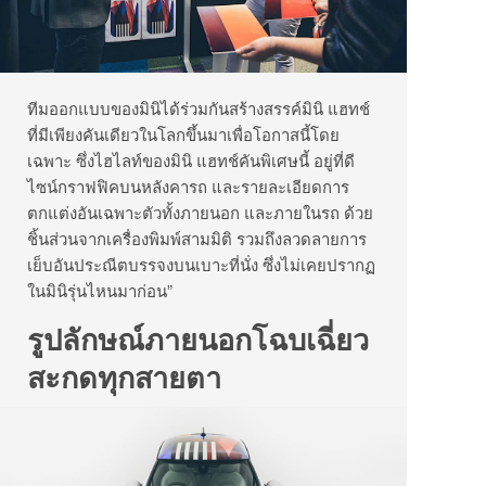
ทีมออกแบบของมินิได้ร่วมกันสร้างสรรค์มินิ แฮทช์
ที่มีเพียงคันเดียวในโลกขึ้นมาเพื่อโอกาสนี้โดย
เฉพาะ ซึ่งไฮไลท์ของมินิ แฮทช์คันพิเศษนี้ อยู่ที่ดี
ไซน์กราฟฟิคบนหลังคารถ และรายละเอียดการ
ตกแต่งอันเฉพาะตัวทั้งภายนอก และภายในรถ ด้วย
ชิ้นส่วนจากเครื่องพิมพ์สามมิติ รวมถึงลวดลายการ
เย็บอันประณีตบรรจงบนเบาะที่นั่ง ซึ่งไม่เคยปรากฏ
ในมินิรุ่นไหนมาก่อน”
รูปลักษณ์ภายนอกโฉบเฉี่ยว
สะกดทุกสายตา