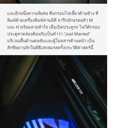
และอีกหนึ่งความพิเศษ คือกรอบไฟเลี้ยวด้านข้าง ที่
พิมพ์ด้วยเครื่องพิมพ์สามมิติ จารึกอักษรย่อตัว M
และ H พร้อมลายหัวใจ เมื่อเปิดประตูรถ ไฟใต้กรอบ
ประตูสาดส่องต้อนรับเป็นคำว่า “Just Married”
บริเวณพื้นด้านคนขับและผู้โดยสารด้านหน้า เป็น
สักขีพยานรักในพิธีเสกสมรสครั้งประวัติศาสตร์นี้