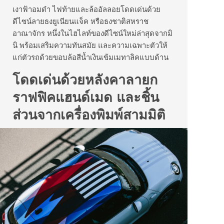
เงาฟ้าอมดำ ไฟท้ายและล้ออัลลอยโดดเด่นด้วย
ดีไซน์ลายธงยูเนียนแจ็ค หรือธงชาติสหราช
อาณาจักร หนึ่งในไฮไลท์ของดีไซน์ใหม่ล่าสุดจากมิ
นิ พร้อมเสริมความทันสมัย และความเฉพาะตัวให้
แก่ตัวรถด้วยขอบล้อสีน้ำเงินเข้มเมทาลิคแบบด้าน
โดดเด่นด้วยหลังคาลายก
ราฟฟิคแฮนด์เมด และชิ้น
ส่วนจากเครื่องพิมพ์สามมิติ