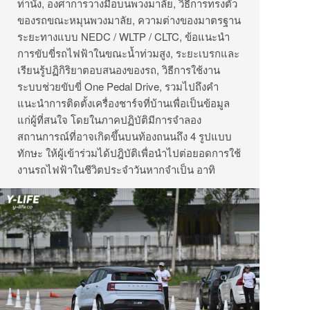
ท่านั่
ง
,
องศาการวางมือบนพวงมาลัย
,
วิธีการทรงตัว
ของรถขณะหมุ
นพวงมาลัย
,
ความต่างของมาตรฐาน
ระยะทางแบบ
NEDC
/
WLTP
/
CLTC,
ข้อแนะนำ
การขับขี่รถไฟฟ้
าในขณะน้ำท่วมสูง
,
ระยะเบรกและ
เรียนรู้ปฏิกิริ
ยาตอบสนองของรถ
,
วิธีการใช้งาน
ระบบช่วยขับขี่
One Pedal Drive,
รวมไปถึงคำ
แนะนำการติดตั้งเครื่
องชาร์จที่บ้านเพื่อเป็นข้อมู
ล
แก่ผู้ที่สนใจ โดยในภาคปฏิบัติมี
การจำลอง
สถานการณ์ที่อาจเกิดขึ้
นบนท้องถนนถึง 4 รูปแบบ
ทักษะ ให้ผู้เข้าร่วมได้ปฎิบัติเพื่
อนำไปต่อยอดการใช้
งานรถไฟฟ้
าในชีวิตประจำวันหากจำเป็น อาทิ