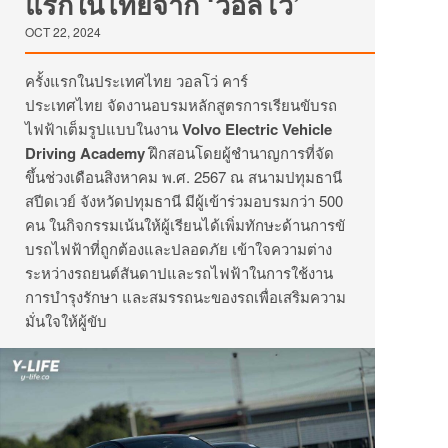
แรกในไทยจาก ‘วอลโว่’
OCT 22, 2024
ครั้งแรกในประเทศไทย วอลโว่ คาร์
ประเทศไทย จัดงานอบรมหลักสูตรการเรียนขั
บรถ
ไฟฟ้าเต็มรูปแบบในงาน
Volvo Electric Vehicle
Driving Academy
ฝึกสอนโดยผู้ชำนาญการที่จัด
ขึ้นช่วงเดือนสิงหาคม พ.ศ. 2567 ณ สนามปทุมธานี
สปีดเวย์ จังหวัดปทุมธานี มีผู้เข้าร่วมอบรมกว่า 500
คน ในกิจกรรมเน้นให้ผู้เรี
ยนได้เพิ่มทักษะด้านการขั
บรถไฟฟ้าที่ถูกต้องและปลอดภัย เข้าใจความต่าง
ระหว่างรถยนต์สั
นดาปและรถไฟฟ้าในการใช้งาน
การบำรุงรักษา และสมรรถนะของรถเพื่อเสริ
มความ
มั่นใจให้ผู้ขับ