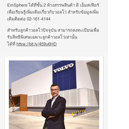
EmSphere
ได้ที่ชั้น
2
ห้างสรรพสินค้า ดิ เอ็มสเฟียร์
เพื่อเรียนรู้เพิ่มเติมเกี่ยวกั
บวอลโว่ สำหรับข้อมูลเพิ่ม
เติมติดต่อ
02-161-4144
สำหรับลูกค้าวอลโว่ปัจจุบัน สามารถลงทะเบียนเพื่อ
รับสิทธิพิ
เศษเฉพาะลูกค้าวอลโว่เท่านั้
น
ได้ที่
https://bit.ly/
459
u
6
HD