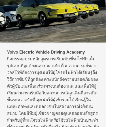
Volvo Electric Vehicle Driving Academy
กิจกรรมอบรมหลักสูตรการเรียนขั
บขี่รถไฟฟ้าเต็ม
รูปแบบที่ถูกต้
องและปลอดภัย ด้วยเจตนารมย์ของ
วอลโว่ที่ต้
องการมุ่งเน้นให้ผู้ใช้รถไฟฟ้
าได้เรียนรู้ถึง
วิธีการขับขี่ที่
ถูกต้อง ตระหนักถึงความปลอดภัยของ
ตัวผู้
ขับและเพื่อนร่วมทางบนท้องถนน และเพื่อให้ผู้
เรียนสามารถรับมื
อกับสถานการณ์ฉุกเฉินที่อาจเกิ
ด
ขึ้นระหว่างขับขี่ มุ่งเน้นให้ผู้เข้าร่วมได้เรี
ยนรู้ใน
แต่ละทักษะและทดลองขั
บในสถานการณ์จริงบน
สนาม โดยมีทีมผู้เชี่ยวชาญคอยดู
แลตลอดหลักสูตร
สำหรับผู้ที่สนใจรถไฟฟ้าหรือใช้
รถไฟฟ้าเป็นประจำ
ที่ต้องการเรี
ยนรู้การขับขี่รถไฟฟ้าอย่
างปลอดภัยเพื่อ