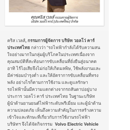
คริส เวลส์
,
กรรมการผู้จัดการ บริษัท วอลโว่ คาร์
ประเทศไทย
กล่าวว่า “รถไฟฟ้ากำลังได้รับความสน
ใจอย่
างมากในกลุ่มผู้บริ
โภคในประเทศเนื่องจาก
คุณสมบัติ
ที่สะท้อนการขับเคลื่อนที่ยั่
งยืนสู่อนาคต
อาทิ ไร้ไอเสียจึงไม่ก่อให้เกิดมลพิษ
,
ใช้พลังงานและ
มีค่าซ่อมบำรุงต่ำ และให้อัตราการขับเคลื่อนที่
ทรง
พลัง อย่างไรก็ตามการใช้งาน และดูแลรักษา
รถไฟฟ้านั้นมี
ความแตกต่างจากรถสันดาปอยู่
บาง
ประการ วอลโว่ คาร์ ประเทศไทย ในฐานะบริษัท
ผู้นำด้านยานยนต์
ไฟฟ้าระดับพรีเมี่ยม และผู้นำด้าน
ความปลอดภัย เห็นถึงความสำคัญในการสร้
างความ
เข้าใจและทักษะที่เกี่
ยวกับการใช้งานรถไฟฟ้า
บริษัทฯ จึงได้จัดกิจกรรม
Volvo Electric Vehicle