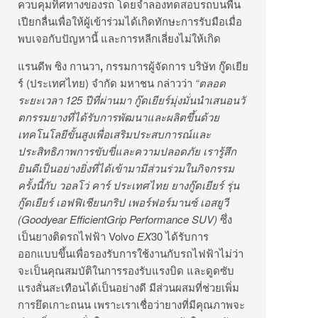
ควบคุมทิศทางของรถ โดยจำลองทดสอบรถบนพื้น
เปียกลื่
นเพื่อให้ผู้เข้าร่วมได้เกิดทั
กษะการรับมือเมื่อ
พบเจอกับปั
ญหานี้ และการหลีกเลี่ยงไม่ให้เกิด
แรนดีพ ซิง กานวา
,
กรรมการผู้จัดการ บริษัท กู๊ดเยีย
ร์ (ประเทศไทย) จำกัด มหาชน
กล่าวว่า
“ตลอด
ระยะเวลา 125 ปีที่ผ่านมา กู๊ดเยียร์มุ่งมั่นนำเสนอนวั
ตกรรมยางที่ได้รับการพั
ฒนาและผลิตขึ้นด้วย
เทคโนโลยีขั้
นสูงเพื่อเสริมประสบการณ์
และ
ประสิทธิภาพการขับขี่
และความปลอดภัย เรารู้สึก
ยินดีเป็นอย่างยิ่งที่
ได้เข้ามามีส่วนร่วมในกิ
จกรรม
ครั้งนี้กับ วอลโว่ คาร์ ประเทศไทย ยางกู๊ดเยียร์ รุ่น
กู๊ดเยียร์ เอฟฟิเชียนกริป เพอร์ฟอร์มานซ์ เอสยูวี
(
Goodyear EfficientGrip Performance SUV)
ซึ่ง
เป็นยางติดรถไฟฟ้า
Volvo
EX
30 ได้รับการ
ออกแบบขึ้นเพื่อรองรั
บการใช้งานกับรถไฟฟ้าไม่ว่
า
จะเป็นคุณสมบัติในการรองรั
บแรงบิด และดูดซับ
แรงสั่นสะเทือนได้เป็
นอย่างดี มีส่วนผสมที่ช่วยเพิ่ม
การยึ
ดเกาะถนน เพราะเราเชื่อว่ายางที่มีคุ
ณภาพจะ