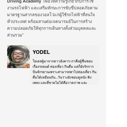
Driving Academy
เพื่อให้ความรู้เกี่ยวกับการใช้
งานรถไฟฟ้า และเสริมทักษะการขับขี่ปลอดภั
ยตาม
มาตรฐานสากลของวอลโว่แก่ผู้
ใช้รถไฟฟ้าที่สนใจ
ทั่วประเทศ พร้อมสานต่อเจตนารมย์ในการสร้
าง
ความปลอดภัยให้ทุกการเดิ
นทางทั้งส่วนบุคคลและ
ส่วนรวม”
YODEL
โยเดลผู้มาจากดาวอังคาร เราคือผู้ชื่นชอบ
เรื่องรถยนต์ ท่องเที่ยว กินดื่ม แต่ก็ยังรักการ
ปั่นจักรยานเพราะสามารถพาไปท่องเที่ยว กิน
ดื่มได้เหมือนกัน...วันว่างยังชอบดูหนัง ฟัง
เพลง และที่ขาดไม่ได้คือวาดภาพ และ
ประกอบแบบจำลอง... IG:
instagram.com/yodel FB:
facebook.com/yomodels