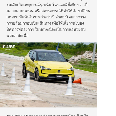
รถเมื่อเกิดเหตุการณ์ฉุกเฉิน ในขณะมีสิ่งกีดขวางยื่
นออกมาบนถนน หรือสถานการณ์ที่ทำให้ต้องเปลี่
ยน
เลนกระทันหันในระหว่างขับขี่ จำลองโดยการวาง
กรวยล้อมกรอบเป็
นเส้นทาง เพื่อให้เลี้ยวรถไปยัง
ทิศทางที่
ต้องการ ในทักษะนี้จะเป็นการสอนบังคั
บ
พวงมาลัยเพื่อ
Avoiding obstacles:
จำลองเหตุการณ์ฉุกเฉินเมื่อ