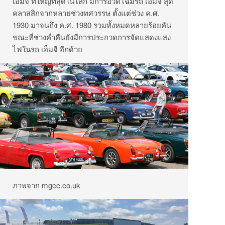
เอ็มจี
ที่ใหญ่ที่สุดในโลก
มีการอวดโฉมรถ
เอ็มจี
สุด
คลาสสิกจากหลายช่วงทศวรรษ
ตั้งแต่ช่วง
ค
.
ศ
.
1930
มาจนถึง
ค
.
ศ
. 1980
รวมทั้งหมดหลายร้อยคัน
ขณะที่ช่วงค่ำคืนยังมีการประกวดการจัดแสดงแสง
ไฟในรถ
เอ็มจี
อีกด้วย
ภาพจาก
mgcc.co.uk