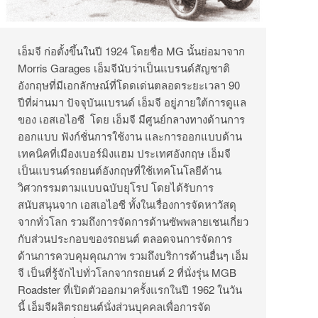
เอ็มจี
ก่อตั้งขึ้นในปี
1924
โดยชื่อ
MG
นั้นย่อมาจาก
Morris Garages
เอ็มจีนับว่าเป็นแบรนด์สัญชาติ
อังกฤษที่มีเอกลักษณ์ที่โดดเด่นตลอดระยะเวลา
90
ปีที่ผ่านมา
ปัจจุบันแบรนด์
เอ็มจี
อยู่ภายใต้การดูแล
ของ
เอสเอไอซี
โดย
เอ็มจี
มีศูนย์กลางทางด้านการ
ออกแบบ
ฟังก์ชั่นการใช้งาน
และการออกแบบด้าน
เทคนิคที่เมืองเบอร์มิงแฮม
ประเทศอังกฤษ
เอ็มจี
เป็นแบรนด์รถยนต์อังกฤษที่ใช้เทคโนโลยีด้าน
วิศวกรรมตามแบบฉบับยุโรป
โดยได้รับการ
สนับสนุนจาก
เอสเอไอซี
ทั้งในเรื่องการจัดหาวัสดุ
จากทั่วโลก
รวมถึงการจัดการด้านซัพพลายเชนเกี่ยว
กับส่วนประกอบของรถยนต์
ตลอดจนการจัดการ
ด้านการควบคุมคุณภาพ
รวมถึงบริการด้านอื่นๆ
เอ็ม
จี
เป็นที่รู้จักไปทั่วโลกจากรถยนต์
2
ที่นั่งรุ่น
MGB
Roadster
ที่เปิดตัวออกมาครั้งแรกในปี
1962
ในวัน
นี้
เอ็มจีผลิตรถยนต์นั่งส่วนบุคคลเพื่อการจัด