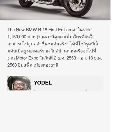
The New BMW R 18 First Edition มาในราคา
1,150,000 บาท (รวมภาษีมูลค่าเพิ่ม)ใครที่สนใจ
สามารถไปลูบคลำชื่นชมคันจริงๆ ได้ที่โชว์รูมบีเอ็
มดับเบิลยู มอเตอร์ราด ใกล้บ้านท่านหรือจะไปที่
งาน Motor Expo ในวันที่ 2 ธ.ค. 2563 – อา. 13 ธ.ค.
2563 อิมแพ็ค เมืองทองธานี
YODEL
โยเดลผู้มาจากดาวอังคาร เราคือผู้ชื่นชอบ
เรื่องรถยนต์ ท่องเที่ยว กินดื่ม แต่ก็ยังรักการ
ปั่นจักรยานเพราะสามารถพาไปท่องเที่ยว กิน
ดื่มได้เหมือนกัน...วันว่างยังชอบดูหนัง ฟัง
เพลง และที่ขาดไม่ได้คือวาดภาพ และ
ประกอบแบบจำลอง... IG:
instagram.com/yodel FB:
facebook.com/yomodels