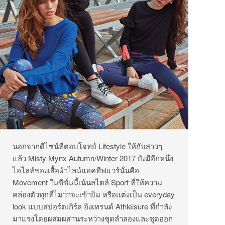
นอกจากดีไซน์ที่ตอบโจทย์ Lifestyle ให้กับสาวๆ
แล้ว Misty Mynx Autumn/Winter 2017 ยังมีอีกหนึ่ง
ไฮไลท์ของเสื้อผ้าไลน์แอคทีฟแวร์นั่นคือ
Movement ในซีซั่นนี้เน้นสไตล์ Sport ที่ให้ความ
คล่องตัวทุกที่ไม่ว่าจะเข้ายิม หรือแต่งเป็น everyday
look แบบสปอร์ตเกิร์ล อิงเทรนด์ Athleisure ที่กำลัง
มาแรงโดยผสมผสานระหว่างชุดลำลองและชุดออก