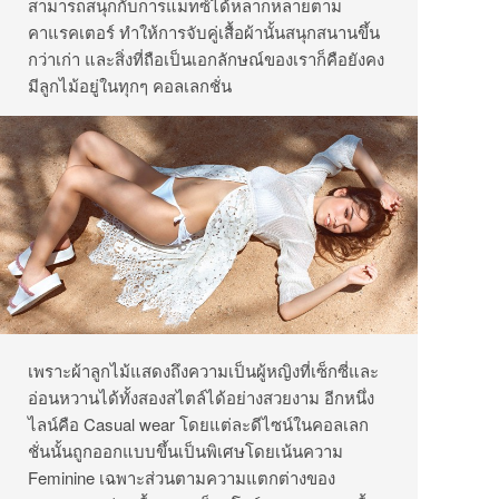
สามารถสนุกกับการแมทซ์ได้หลากหลายตาม
คาแรคเตอร์ ทำให้การจับคู่เสื้อผ้านั้นสนุกสนานขึ้น
กว่าเก่า และสิ่งที่ถือเป็นเอกลักษณ์ของเราก็คือยังคง
มีลูกไม้อยู่ในทุกๆ คอลเลกชั่น
เพราะผ้าลูกไม้แสดงถึงความเป็นผู้หญิงที่เซ็กซี่และ
อ่อนหวานได้ทั้งสองสไตล์ได้อย่างสวยงาม อีกหนึ่ง
ไลน์คือ Casual wear โดยแต่ละดีไซน์ในคอลเลก
ชั่นนั้นถูกออกแบบขึ้นเป็นพิเศษโดยเน้นความ
Feminine เฉพาะส่วนตามความแตกต่างของ