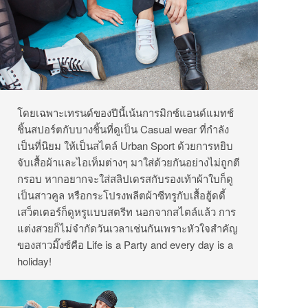
โดยเฉพาะเทรนด์ของปีนี้เน้นการมิกซ์แอนด์แมทช์
ชิ้นสปอร์ตกับบางชิ้นที่ดูเป็น Casual wear ที่กำลัง
เป็นที่นิยม ให้เป็นสไตล์ Urban Sport ด้วยการหยิบ
จับเสื้อผ้าและไอเท็มต่างๆ มาใส่ด้วยกันอย่างไม่ถูกตี
กรอบ หากอยากจะใส่สลิปเดรสกับรองเท้าผ้าใบก็ดู
เป็นสาวคูล หรือกระโปรงพลีตผ้าซีทรูกับเสื้อฮู้ดดี้
เสว็ตเตอร์ก็ดูหรูแบบสตรีท นอกจากสไตล์แล้ว การ
แต่งสวยก็ไม่จำกัดวันเวลาเช่นกันเพราะหัวใจสำคัญ
ของสาวมิ๊งซ์คือ Life is a Party and every day is a
holiday!