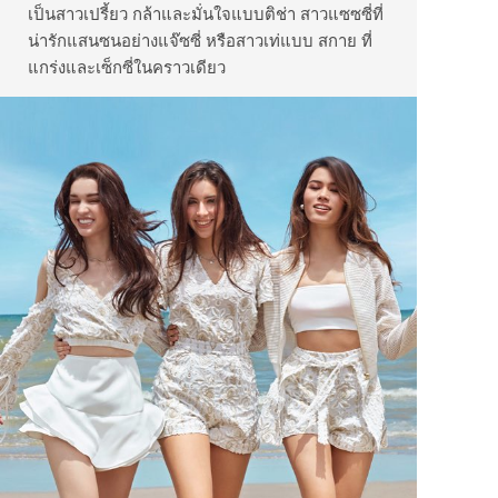
เป็นสาวเปรี้ยว กล้าและมั่นใจแบบติช่า สาวแซซซี่ที่
น่ารักแสนซนอย่างแจ๊ซซี่ หรือสาวเท่แบบ สกาย ที่
แกร่งและเซ็กซี่ในคราวเดียว