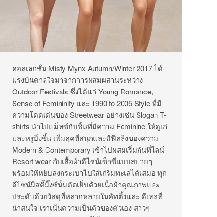
คอลเลกชั่น Misty Mynx Autumn/Winter 2017 ได้
แรงบันดาลใจมาจากการผสมผสานระหว่าง
Outdoor Festivals ซึ่งได้แก่ Young Romance,
Sense of Femininity และ 1990 to 2005 Style ที่มี
ความโดดเด่นของ Streetwear อย่างเช่น Slogan T-
shirts นำไปแม็ทซ์กับชิ้นที่มีความ Feminine ให้ดูเก๋
และหรูยิ่งขึ้น เพิ่มลุคที่สนุกและมีฟีลลิ่งของความ
Modern & Contemporary เข้าไปผสมเริ่มกันที่ไลน์
Resort wear กับเสื้อผ้าดีไซน์เซ็กซี่แบบสบายๆ
พร้อมให้หยิบลงกระเป๋าไปใส่เก๋ริมทะเลได้เสมอ ทุก
ดีไซน์มิสตี้มิ๊งซ์นั้นตัดเย็บด้วยเนื้อผ้าคุณภาพและ
ประดับด้วยวัสดุที่หลากหลายในคัทติ้งและ ดีเทลที่
น่าสนใจ เราเน้นความเป็นตัวของตัวเอง สาวๆ