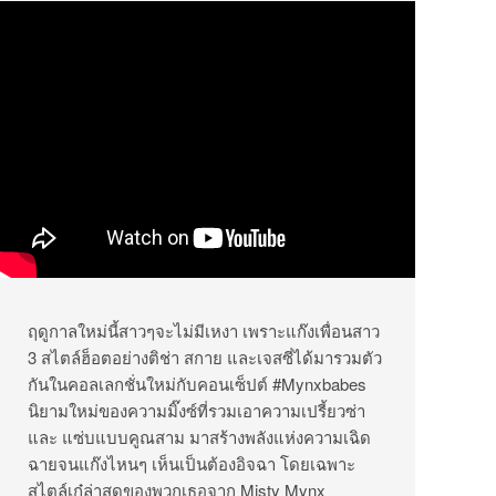
ฤดูกาลใหม่นี้สาวๆจะไม่มีเหงา เพราะแก๊งเพื่อนสาว
3 สไตล์ฮ็อตอย่างติช่า สกาย และเจสซี่ได้มารวมตัว
กันในคอลเลกชั่นใหม่กับคอนเซ็ปต์ #Mynxbabes
นิยามใหม่ของความมิ๊งซ์ที่รวมเอาความเปรี้ยวซ่า
และ แซ่บแบบคูณสาม มาสร้างพลังแห่งความเฉิด
ฉายจนแก๊งไหนๆ เห็นเป็นต้องอิจฉา โดยเฉพาะ
สไตล์เก๋ล่าสุดของพวกเธอจาก Misty Mynx