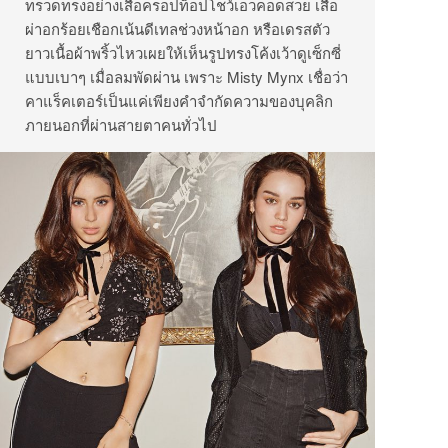
ทรวดทรงอย่างเสื้อครอปท็อปโชว์เอวคอดสวย เสื้อ
ผ่าอกร้อยเชือกเน้นดีเทลช่วงหน้าอก หรือเดรสตัว
ยาวเนื้อผ้าพริ้วไหวเผยให้เห็นรูปทรงโค้งเว้าดูเซ็กซี่
แบบเบาๆ เมื่อลมพัดผ่าน เพราะ Misty Mynx เชื่อว่า
คาแร็คเตอร์เป็นแค่เพียงคำจำกัดความของบุคลิก
ภายนอกที่ผ่านสายตาคนทั่วไป