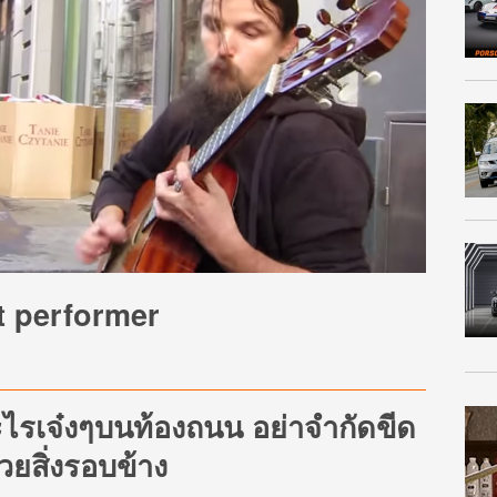
t performer
รเจ๋งๆบนท้องถนน อย่าจำกัดขีด
ยสิ่งรอบข้าง