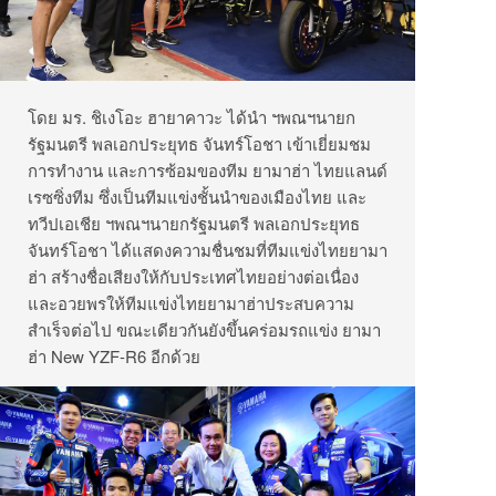
โดย มร. ชิเงโอะ ฮายาคาวะ ได้นำ ฯพณฯนายก
รัฐมนตรี พลเอกประยุทธ จันทร์โอชา เข้าเยี่ยมชม
การทำงาน และการซ้อมของทีม ยามาฮ่า ไทยแลนด์
เรซซิ่งทีม ซึ่งเป็นทีมแข่งชั้นนำของเมืองไทย และ
ทวีปเอเชีย ฯพณฯนายกรัฐมนตรี พลเอกประยุทธ
จันทร์โอชา ได้แสดงความชื่นชมที่ทีมแข่งไทยยามา
ฮ่า สร้างชื่อเสียงให้กับประเทศไทยอย่างต่อเนื่อง
และอวยพรให้ทีมแข่งไทยยามาฮ่าประสบความ
สำเร็จต่อไป ขณะเดียวกันยังขึ้นคร่อมรถแข่ง ยามา
ฮ่า New YZF-R6 อีกด้วย