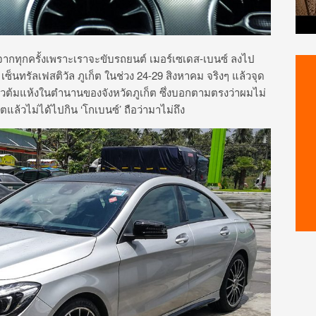
งจากทุกครั้งเพราะเราจะขับรถยนต์ เมอร์เซเดส-เบนซ์ ลงไป
 เซ็นทรัลเฟสติวัล ภูเก็ต ในช่วง 24-29 สิงหาคม จริงๆ แล้วจุด
ข้าวต้มแห้งในตำนานของจังหวัดภูเก็ต ซึ่งบอกตามตรงว่าผมไม่
ตแล้วไม่ได้ไปกิน ‘โกเบนซ์’ ถือว่ามาไม่ถึง