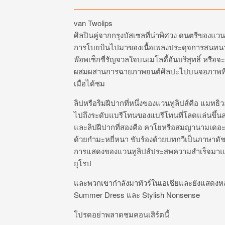
van Twolips
ศิลปินคู่จากกรุงบัสเซลที่น่าพิศวง ดนตรีของแว
การโบยบินไปมาของเนื้อเพลงประดุจการสนทนา ร
พ๊อพเซ็กซี่รัญจวลใจบนเมโลดี้อันบริสุทธิ์ หรือ
ผสมผสานการฉายภาพยนต์ศิลปะไปบนจอภาพที่เคลื
เมื่อได้ชม
ลิปหรือริมฝีปากที่หนึ่งของแวนทูลิปส์คือ แมทธิ
ไปถึงระดับแบรีโทนของแบรีโทนที่โลดแล่นขึ้นล
และลิปฝีปากที่สองคือ คาโยหรือสมญานามเดอะดั
ด้วยกำมะหยี่หนา ขับร้องด้วยบทกวีเป็นภาษาดั
การแสดงของแวนทูลิปส์ประสพความสำเร็จมาแ
ยุโรป
และพวกเขากำลังมาทัวร์ในเอเชียและยังแสดงหลา
Summer Dress และ Stylish Nonsense
โปรดอย่าพลาดชมคอนเสิร์ตนี้