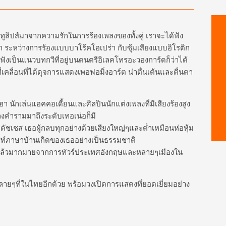
นทูลิปส์มาจากความรักในการร้องเพลงของทั้งคู่ เราจะได้ฟัง
ะหว่างการร้องแบบบาโร้คโอเปร่า กับซุ้มเสียงแบบอิโรติก
จะฟังเป็นแนวบทกวีที่อยู่บนดนตรีอิเลคโทรอะวองการ์ดก็ว่าได้
่อนที่ได้ดุจการแสดงเพอฟอมิ่งอาร์ต น่าตื่นเต้นและตื่นตา
วฮา นักเล่นแอคคอเดี้ยน
และศิลปินนักแต่งเพลงที่มีเสียงร้องสูง
งคำรามมาถึงระดับเทอเน่อก็มี
ชเชส เธอผู้กลบทุกอย่างด้วยเสียงใหญ่ๆและต่ำเหมือนห่อหุ้ม
ชท์ภาษาบ้านเกิดของเธออย่างเป็นธรรมชาติ
ล้วมากมายจากการทัวร์ประเทศอังกฤษและหลายๆเมืองใน
ยๆที่ในไทยอีกด้วย พร้อมวงเปิดการแสดงที่ยอดเยี่ยมอย่าง