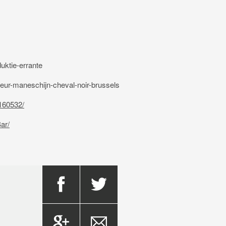
uktie-errante
geur-maneschijn-cheval-noir-brussels
160532/
ar/