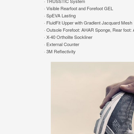
· TRUSSTIC System
· Visible Rearfoot and Forefoot GEL
· SpEVA Lasting
· FluidFit Upper with Gradient Jacquard Mesh
· Outsole Forefoot: AHAR Sponge, Rear foo
· X-40 Ortholite Sockliner
· External Counter
· 3M Reflectivity