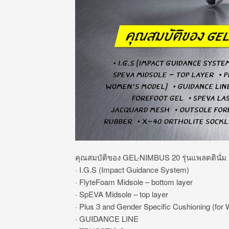
คุณสมบัติของ GEL-NIMBUS 20 รุ่นแพลตตินั่ม
· I.G.S (Impact Guidance System)
· FlyteFoam Midsole – bottom layer
· SpEVA Midsole – top layer
· Plus 3 and Gender Specific Cushioning (fo
· GUIDANCE LINE