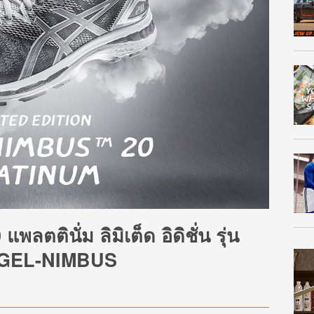
ตินั่ม ลิมิเต็ด อิดิชั่น รุ่น
ี GEL-NIMBUS