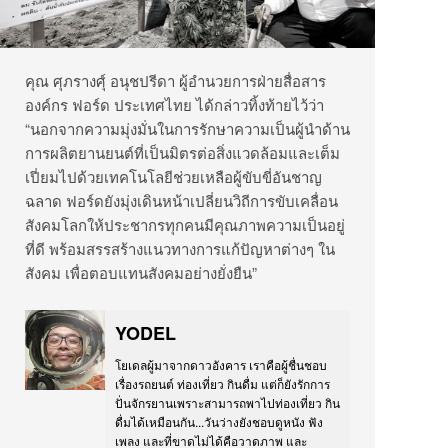
คุณ ศุภรางศุ์ อนุชปรีดา ผู้อำนวยการฝ่ายสื่อสาร
องค์กร ฟอร์ด ประเทศไทย ได้กล่าวทิ้งท้ายไว้ว่า
“นอกจากความมุ่งมั่นในการรักษาความเป็นผู้นำด้าน
การผลิตยานยนต์ที่เป็นมิตรต่อสิ่งแวดล้อมและเต็ม
เปี่ยมไปด้วยเทคโนโลยีช่วยเหลือผู้ขับขี่อันชาญ
ฉลาด ฟอร์ดยังมุ่งเดินหน้าเปลี่ยนวิถีการขับเคลื่อน
สังคมโลกให้ประชากรทุกคนมีคุณภาพความเป็นอยู่
ที่ดี พร้อมสรรสร้างแนวทางการแก้ปัญหาต่างๆ ใน
สังคม เพื่อตอบแทนสังคมอย่างยั่งยืน”
YODEL
โยเดลผู้มาจากดาวอังคาร เราคือผู้ชื่นชอบ
เรื่องรถยนต์ ท่องเที่ยว กินดื่ม แต่ก็ยังรักการ
ปั่นจักรยานเพราะสามารถพาไปท่องเที่ยว กิน
ดื่มได้เหมือนกัน...วันว่างยังชอบดูหนัง ฟัง
เพลง และที่ขาดไม่ได้คือวาดภาพ และ