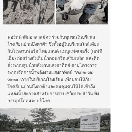
ฟอร์ดนำทีมอาสาสมัคร ร่วมกับชุมชนในบริเวณ
โรงเรียนบ้านบึงตาต้า ซึ่งตั้งอยู่ในบริเวณใกล้เคียง
กับโรงงานฟอร์ด ไทยแลนด์ แมนูแฟคเจอริ่ง (เอฟที
เอ็ม) ก่อสร้างถังเก็บน้ำคอนกรีตเสริมเหล็ก และติด
ตั้งระบบสูบน้ำพลังงานแสงอาทิตย์ ตามโครงการ
ระบบจัดการน้ำพลังงานแสงอาทิตย์ “Water Go
Green”ภายในบริเวณโรงเรียน เพื่อมอบให้กับ
โรงเรียนบ้านบึงตาต้าและคนชุมชนให้ได้เข้าถึง
แหล่งน้ำสะอาดสำหรับการดำรงชีวิตประจำวัน ทั้ง
การอุปโภคและบริโภค