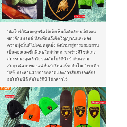
“ลัมโบร์กินีและซูพรีมได้เล็งเห็นถึงอัตลักษณ์ตัวตน
ของอีกแบรนด์ ที่สะท้อนถึงจิตวิญญาณและพลัง
ความมุ่งมั่นที่ไม่เคยหยุดยั้ง จึงนำมาสู่การผสมผสาน
เป็นคอลเลคชั่นพิเศษใหม่ล่าสุด ระหว่างดีไซน์และ
สมรรถนะสุดเร้าใจของลัมโบร์กินี เข้ากับความ
สมบูรณ์แบบของแฟชั่นสตรีทแวร์ระดับโลก” คาเทีย
บัสซิ ประธานฝ่ายการตลาดและการสื่อสารองค์กร
ออโตโมบิลี ลัมโบร์กินี ได้กล่าวไว้