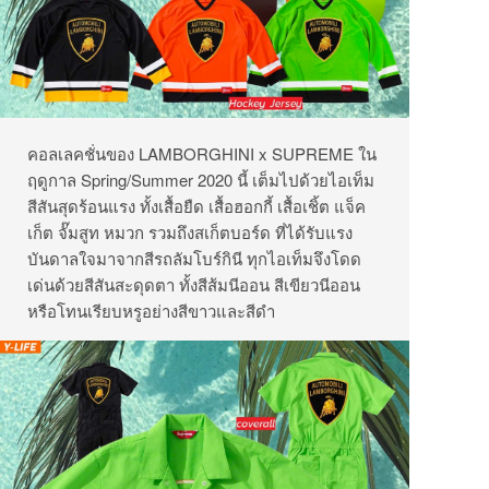
คอลเลคชั่นของ LAMBORGHINI x SUPREME
ใน
ฤดูกาล Spring/Summer 2020 นี้ เต็มไปด้วยไอเท็ม
สีสันสุดร้อนแรง ทั้งเสื้อยืด เสื้อฮอกกี้ เสื้อเชิ้ต แจ็ค
เก็ต จั๊มสูท หมวก รวมถึงสเก็ตบอร์ด ที่ได้รับแรง
บันดาลใจมาจากสีรถลัมโบร์กินี ทุกไอเท็มจึงโดด
เด่นด้วยสีสันสะดุดตา ทั้งสีส้มนีออน สีเขียวนีออน
หรือโทนเรียบหรูอย่างสีขาวและสีดำ