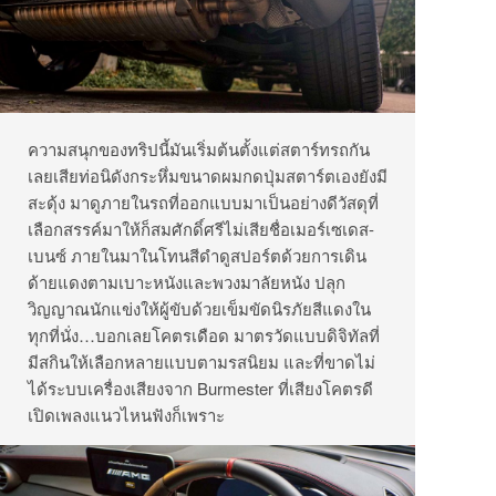
ความสนุกของทริปนี้มันเริ่มต้นตั้งแต่สตาร์ท​รถกัน
เลยเสียท่อนิดังกระหึ่ม​ขนาดผมกดปุ่มสตาร์ต​เองยังมี
สะดุ้ง​ มาดูภายในรถที่ออกแบบมาเป็นอย่างดีวัสดุที่
เลือกสรรค์มาให้ก็สมศักดิ์ศรีไม่เสียชื่อเมอร์เซเดส-
เบนซ์ ภายในมาในโทนสีดำดูสปอร์ตด้วยการเดิน
ด้ายแดงตามเบาะหนังและพวงมาลัยหนัง ปลุก
วิญญาณนักแข่งให้ผู้ขับด้วยเข็มขัดนิรภัยสีแดงใน
ทุกที่นั่ง…บอกเลยโคตรเดือด มาตรวัดแบบดิจิทัลที่
มีสกินให้เลือกหลายแบบตามรสนิยม และที่ขาดไม่
ได้ระบบเครื่องเสียงจาก Burmester ที่เสียงโคตรดี
เปิดเพลงแนวไหนฟังก็เพราะ