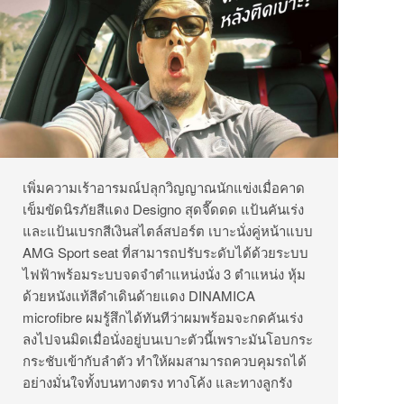
เพิ่มความเร้าอารมณ์ปลุกวิญญาณนักแข่งเมื่อคาด
เข็มขัดนิรภัยสีแดง Designo สุดจี๊ดดด แป้นคันเร่ง
และแป้นเบรกสีเงินสไตล์สปอร์ต เบาะนั่งคู่หน้าแบบ
AMG Sport seat ที่สามารถปรับระดับได้ด้วยระบบ
ไฟฟ้าพร้อมระบบจดจำตำแหน่งนั่ง 3 ตำแหน่ง หุ้ม
ด้วยหนังแท้สีดำเดินด้ายแดง DINAMICA
microfibre ผมรู้สึกได้ทันทีว่าผมพร้อมจะกดคันเร่ง
ลงไปจนมิดเมื่อนั่งอยู่บนเบาะตัวนี้เพราะมันโอบกระ
กระชับเข้ากับลำตัว ทำให้ผมสามารถควบคุมรถได้
อย่างมั่นใจทั้งบนทางตรง ทางโค้ง และทางลูกรัง