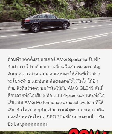
ด้านท้ายติดตั้งสปอยเลอร์ AMG Spoiler lip รับเข้า
กับฝากระโปรงท้ายอย่างเนียน ในส่วนของตราสัญ
ลักษณาดาวสามแฉกออกแบบมาให้เป็นที่เปิดฝาก
ระโปรงท้ายและซ่อนกล้องมองหลังไว้ในโลโก้อีก
ด้วย สิ่งที่สร้างความเร้าใจให้กับ AMG GLC43 คันนี้
คือปลายท่อไอเสีย 2 ท่อ แบบ 4-pipe look และท่อไอ
เสียแบบ AMG Performance exhaust system ที่ให้
เสียงอันไพเราะ ดุดัน เร้าอารมณ์สุดๆ บอกเลยว่าหัน
มองทั้งถนนในโหมด SPORT+ พี่ลั่นมากงานนี้!…ปัง
ปัง ปัง บูมมมมมมมม