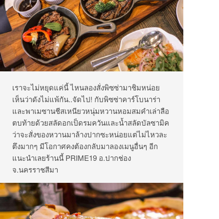
เราจะไม่หยุดแค่นี้ ไหนลองสั่งพิซซ่ามาชิมหน่อย
เห็นว่าดังไม่แพ้กัน..จัดไป! กับพิซซ่าคาร์โบนาร่า
และพาเมซานชีสเหนียวหนุ่มหวานหอมสมคำเล่าลือ
ตบท้ายด้วยสลัดอกเป็ดรมควันและน้ำสลัดบัลซามิค
ว่าจะสั่งของหวานมาล้างปากซะหน่อยแต่ไม่ไหวละ
ตึงมากๆ มีโอกาศคงต้องกลับมาลองเมนูอื่นๆ อีก
แนะนำเลยร้านนี้ PRIME19 อ.ปากช่อง
จ.นครราชสีมา