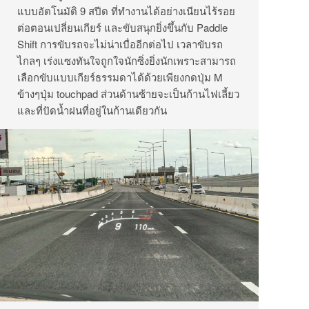
แบบอัตโนมัติ 9 สปีด ที่ทำงานได้อย่างเนียนไร้รอย
ต่อตอนเปลี่ยนเกียร์ และขับสนุกยิ่งขึ้นกับ Paddle
Shift การขับรถจะไม่น่าเบื่ออีกต่อไป เวลาขับรถ
ไกลๆ เร่งแซงทันใจถูกใจนักซิ่งยิ่งนักเพราะสามารถ
เลือกขับแบบเกียร์ธรรมดาได้ด้วยเพียงกดปุ่ม M
ข้างๆปุ่ม touchpad ส่วนด้านซ้ายจะเป็นก้านไฟเลี้ยว
และที่ปัดน้ำฝนที่อยู่ในก้านเดียวกัน