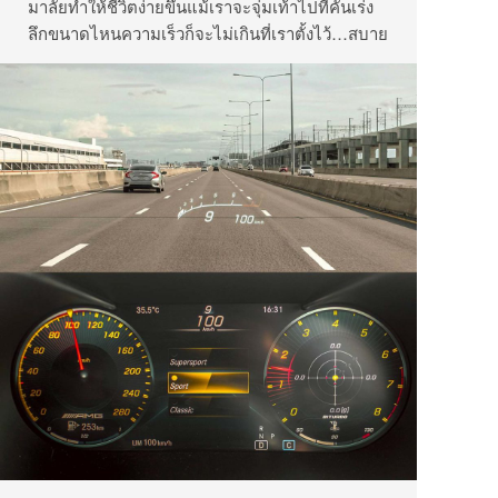
มาลัยทำให้ชีวิตง่ายขึ้นแม้เราจะจุ่มเท้าไปที่คันเร่ง
ลึกขนาดไหนความเร็วก็จะไม่เกินที่เราตั้งไว้…สบาย