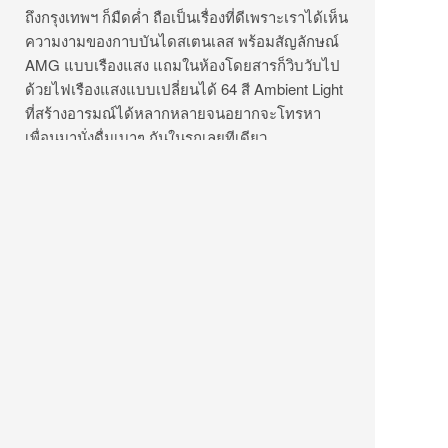
ถึงกรุงเทพฯ ก็มืดค่ำ ถือเป็นเรื่องที่ดีเพราะเราได้เห็น
ความงามของกาบบันไดสเตนเลส พร้อมสัญลักษณ์
AMG แบบเรืองแสง แถมในห้องโดยสารก็วิบวับไป
ด้วยไฟเรืองแสงแบบเปลี่ยนได้ 64 สี Ambient Light
ที่สร้างอารมณ์ได้หลากหลายจนอยากจะโทรหา
เพื่อนมานั่งดื่มเบาๆ กันในรถเลยทีเดียว
ขอขอบคุณ บริษัท เมอร์เซเดส-เบนซ์ (ประเทศไทย)