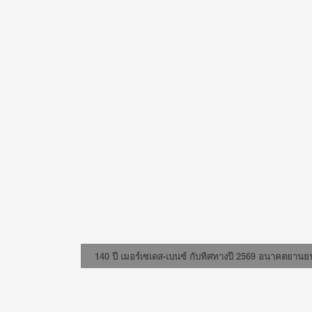
140 ปี เมอร์เซเดส-เบนซ์ กับทิศทางปี 2569 อนาคตยานย