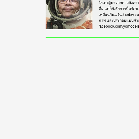
โยเดลผู้มาจากดาวอังคาร เร
ดื่ม แต่ก็ยังรักการปั่นจั
เหมือนกัน...วันว่างยังชอ
ภาพ และประกอบแบบจำลอง
facebook.com/yomodel