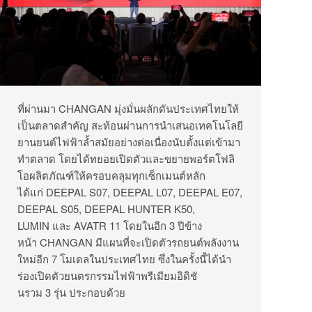
ที่ผ่านมา
CHANGAN
มุ่งมั่นผลักดันประเทศไทยให้
เป็
นตลาดสำคัญ สะท้อนผ่านการนำเสนอเทคโนโลยี
ยานยนต์ไฟฟ้าล้ำสมัยอย่างต่อเนื่
องนับตั้งแต่เข้ามา
ทำตลาด โดยได้ทยอยเปิดตัวและขยายพอร์
ตโฟลิ
โอผลิตภัณฑ์ให้ครอบคลุมทุ
กเซ็กเมนต์หลัก
ได้แก่
DEEPAL S07, DEEPAL L07, DEEPAL E07,
DEEPAL S05, DEEPAL HUNTER K50,
LUMIN
และ
AVATR 11
โดยในอีก
3
ปีข้าง
หน้า
CHANGAN
มีแผนที่จะเปิดตัวรถยนต์พลั
งงาน
ใหม่อีก
7
โมเดลในประเทศไทย
ซึ่งในครั้งนี้ได้นำ
ร่องเปิดตั
วยนตรกรรมไฟฟ้าพรีเมียมอิดิชั
นรวม
3
รุ่น ประกอบด้วย