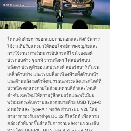
โดดเด่นด้วยการออกแบบภายนอกและฟังก์ชันการ
ใช้งานที่ปรับแต่งมาให้ตอบโจทย์การผจญภัยและ
การใช้งาน มาพร้อมการอัปเกรดดีไซน์ขององค์
ประกอบต่าง ๆ อาทิ ราวหลังคา ไฟสปอร์ตบน
หลังคา ประตูท้ายอเนกประสงค์ สปอร์ตบาร์ กันชน
เหล็กด้านล่าง และระบบล็อกเฟืองท้ายทั้งด้านหน้า
และด้านหลัง ลงตัวทั้งสมรรถนะทรงพลังและสไตล์ที่
ปราณีต ตกแต่งภายในด้วยเพดานสีดำและโทนสี
ดำ-ส้มเฉดใหม่ให้ความรู้สึกสปอร์ตและพรีเมียม
พร้อมยกระดับความสะดวกสบายด้วย USB Type-C
2 พอร์ตและ Type-A 1 พอร์ต ส่วนระบบ V2L ใหม่
สามารถรองรับเอาต์พุต DC 22 กิโลวัตต์ เพื่อความ
คล่องตัวที่มากขึ้นสำหรับการจ่ายพลังงานขณะเดิน
ทาง โดย DEEPAL HUNTER K50 REEV Max