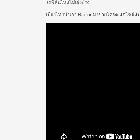
รถพี่คันไหนไม่เจ๋งบ้าง
เมืองไทยน่าเอา Raptor มาขายโครต แต่ไซด์แม่ง