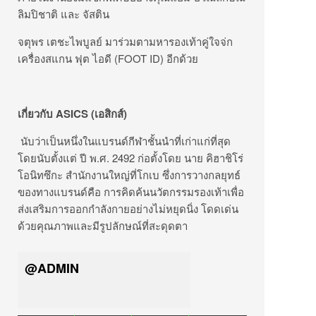
ลิมปิชาติ และ จัสติน
จตุพร เตชะไพบูลย์ มาร่วมตามหารองเท้าคู่ใจจ่ก
เครื่องสแกน ฟุต ไอดี (FOOT ID) อีกด้วย
เกี่ยวกับ
ASICS (
เอสิกส์
)
นับว่าเป็นหนึ่งในแบรนด์กีฬาชั้นนำที่เก่าแก่ที่สุด
โดยนับตั้งแต่ ปี พ.ศ. 2492 ก่อตั้งโดย นาย คิฮาชิโร่
โอนิทซึกะ สำนักงานใหญ่ที่โกเบ ซึ่งการวางกลยุทธ์
ของทางแบรนด์คือ การคิดค้นนวัตกรรมรองเท้าเพื่อ
ส่งเสริมการออกกำลังกายอย่างไม่หยุดนิ่ง โดดเด่น
ด้วยคุณภาพและมีรูปลักษณ์ที่สะดุดตา
@ADMIN