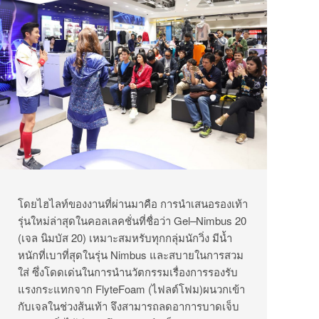
โดยไฮไลท์ของงานที่ผ่านมาคือ การนำเสนอรองเท้า
รุ่นใหม่ล่าสุดในคอลเลคชั่นที่ชื่อว่า Gel
–
Nimbus 20
(เจล นิมบัส 20) เหมาะสมหรับทุกกลุ่มนักวิ่ง มีน้ำ
หนักที่เบาที่สุดในรุ่น Nimbus และสบายในการสวม
ใส่ ซึ่งโดดเด่นในการนำนวัตกรรมเรื่องการรองรับ
แรงกระแทกจาก FlyteFoam (ไฟลต์โฟม)ผนวกเข้า
กับเจลในช่วงส้นเท้า จึงสามารถลดอาการบาดเจ็บ