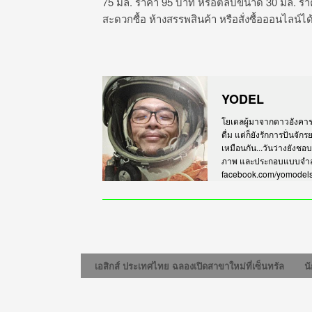
75 มล. ราคา 95 บาท หรือตลับขนาด 30 มล. รา
สะดวกซื้อ ห้างสรรพสินค้า หรือสั่งซื้อออนไลน์ได
YODEL
โยเดลผู้มาจากดาวอังคาร เร
ดื่ม แต่ก็ยังรักการปั่นจั
เหมือนกัน...วันว่างยังชอ
ภาพ และประกอบแบบจำลอง
facebook.com/yomodel
เอสิกส์ ประเทศไทย ฉลองเปิดสาขาใหม่ที่เซ็นทรัล ลาดพร
นั