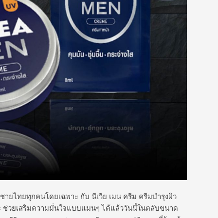
ู้ชายไทยทุกคนโดยเฉพาะ กับ นีเวีย เมน ครีม ครีมบำรุงผิว
หนะ ช่วยเสริมความมั่นใจแบบแมนๆ ได้แล้ววันนี้ในตลับขนาด