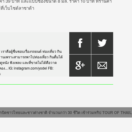
คา 39 บาท และแบบซองขนาด 8 มล. ราคา 10 บาท ที่ร้านค้า
้ที่เว็บไซด์ลาซาด้า
าคือผู้ชื่นชอบเรื่องรถยนต์ ท่องเที่ยว กิน
กรยานเพราะสามารถพาไปท่องเที่ยว กินดื่มได้
บดูหนัง ฟังเพลง และที่ขาดไม่ได้คือวาด
... IG: instagram.com/yodel FB:
s
้าว
กบิดชาวไทยและชาวต่างชาติ จำนวนกว่า 30 ชีวิต เข้าร่วมทริป TOUR OF THAILA