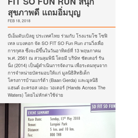
FIT SO FUN RUN สนุก
สุขภาพดี แถมอิ่มบุญ
FEB 18, 2018
บีเอ็มดับเบิลยู ประเทศไทย ร่วมกับ โรงแรมโซ โซฟิ
เทล แบงคอก จัด SO FIT SO Fun Run งานวิ่งเพื่อ
การกุศล ซึ่งจะมีขึ้นในวันอาทิตย์ที่ 13 พฤษภาคม
พ.ศ. 2561 ณ สวนลุมพินี โดยมี บริษัท ชัตเตอร์ รัน
นิ่ง (2014) เป็นผู้ดำเนินการจัดงาน เพื่อระดมทุนจาก
การจำหน่ายบัตรมอบให้แก่ มูลนิธิสิทธิเด็ก
โครงการบ้านแกร์ด้า (Baan Gerda) และมูลนิธิ
แฮนด์ อะครอส เดอะ วอเตอร์ (Hands Across The
Waters) โดยไม่หักค่าใช้จ่าย