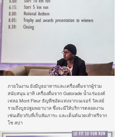
ภายในงาน ยังมีบูธอาหารและเครื่องดื่มจากผู้ร่วม
สนับสนุน อาทิ เครื่องดื่มจาก Gatorade น้ำแร่มองต์
เฟลอ Mont Fleur ธัญพืชอัดแท่งจากเนเจอร์ วัลเล่ย์
รวมถึงบูธปฐมพยาบาล ซึ่งจะมีให้บริการตลอดงาน
เช่นเดียวกับที่เก็บสัมภาระ และเต็นท์นวดเท้าฟรีจาก
โซ สปา