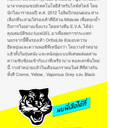
มาจากคอนเซปต์เทคโนโลยีสำหรับไลฟ์สไตล์ โดย
นักวิ่งมาราธอนปี ค.ศ. 2012 โอลิมปิกลอนดอน ต่าง
เลือกที่จะสวมใส่รองเท้าที่มีส่วน Midsole เพื่อตอกย้ำ
ถึงการวิ่งอย่างแข็งแรง โดยทางทีม E.V.A. ได้นำ
คุณสมบัติของ fuzeGEL มาเพื่อลดการกระแทก
นอกจากนี้พื้นรองเท้า OrthoLite ยังมอบความ
ยืดหยุ่นและความพอดีที่เหนือกว่า โดยวางจำหน่าย
แล้วทั้งในรุ่นหนัง และหนังนุ่มแบบพิเศษผสมผสาน
ความซับซ้อนเข้ากับเงาที่เพรียวบาง คอลเลกชั่นใหม่
นี้ วางจำหน่ายแล้วในเดือนมกราคมใน4 สีที่ต่างกัน
ทั้งสี Creme, Yellow , Vaporous Grey และ Black