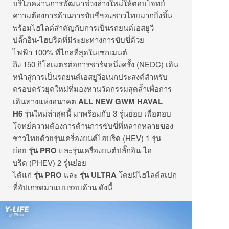
บริโภคผ่านการพัฒนาช่วงล่างใหม่ให้ตอบโจทย์
ความต้องการด้านการขับขี่ของชาวไทยมากยิ่งขึ้น
พร้อมไฮไลต์สำคัญกับการเป็นรถยนต์เอสยูวี
ปลั๊กอิน-ไฮบริดที่มีระยะทางการขับขี่ด้วย
ไฟฟ้า 100% ที่ไกลที่สุดในเซกเมนต์
ถึง 150 กิโลเมตรต่อการชาร์จหนึ่งครั้ง (NEDC) เดิน
หน้าสู่การเป็นรถยนต์เอสยูวีอเนกประสงค์สำหรับ
ครอบครัวยุคใหม่ที่มองหานวัตกรรมสุดล้ำเพื่อการ
เดินทางแห่งอนาคต
ALL NEW GWM HAVAL
H6
รุ่นใหม่ล่าสุดนี้
มาพร้อมกับ 3 รุ่นย่อย เพื่อตอบ
โจทย์ความต้องการด้านการขับขี่ที่หลากหลายของ
ชาวไทยด้วยรุ่นเครื่องยนต์ไฮบริด (HEV) 1 รุ่น
ย่อย
รุ่น
PRO
และรุ่นเครื่องยนต์ปลั๊กอิน-ไฮ
บริด (PHEV) 2 รุ่นย่อย
ได้แก่
รุ่น
PRO
และ
รุ่น
ULTRA
โดยมีไฮไลต์สเปก
ที่อัปเกรดมาแบบรอบด้าน ดังนี้