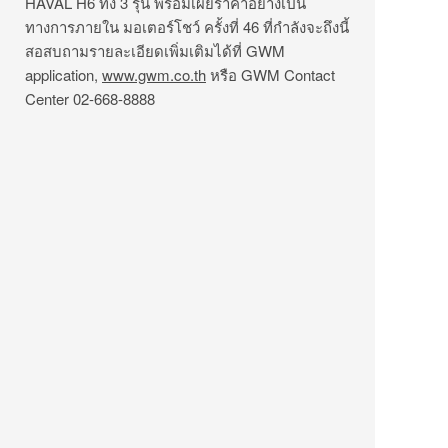
HAVAL H6 ทั้ง 3 รุ่น พร้อมเผยราคาอย่างเป็น
ทางการภายใน มอเตอร์โชว์ ครั้งที่ 46 ที่กำลังจะถึงนี้
สอสบถามรายละเอียดเพิ่มเติมได้ที่ GWM
application,
www.gwm.co.th
หรือ GWM Contact
Center 02-668-8888
YODEL
โยเดลผู้มาจากดาวอังคาร เราคือผู้ชื่นชอบ
เรื่องรถยนต์ ท่องเที่ยว กินดื่ม แต่ก็ยังรักการ
ปั่นจักรยานเพราะสามารถพาไปท่องเที่ยว กิน
ดื่มได้เหมือนกัน...วันว่างยังชอบดูหนัง ฟัง
เพลง และที่ขาดไม่ได้คือวาดภาพ และ
ประกอบแบบจำลอง... IG:
instagram.com/yodel FB:
facebook.com/yomodels