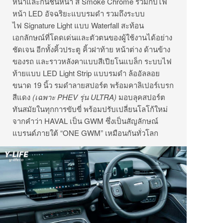
หน้าและกันชนหน้า สี Smoke Chrome ร่วมกับไฟ
หน้า LED อัจฉริยะแบบรมดำ รวมถึงระบบ
ไฟ Signature Light แบบ Waterfall สะท้อน
เอกลักษณ์ที่โดดเด่นและตัวตนของผู้ใช้งานได้อย่าง
ชัดเจน
อีกทั้งคิ้วประตู คิ้วฝาท้าย หน้าต่าง ด้านข้าง
ของรถ และราวหลังคาแบบสีเปียโนแบล็ก ระบบไฟ
ท้ายแบบ LED Light Strip แบบรมดำ ล้ออัลลอย
ขนาด 19 นิ้ว รมดำลายสปอร์ต พร้อมคาลิเปอร์เบรก
สีแดง
(เฉพาะ PHEV รุ่น ULTRA)
มอบลุคสปอร์ต
ทันสมัยในทุกการขับขี่
พร้อมปรับเปลี่ยนโลโก้ใหม่
จากคำว่า HAVAL เป็น GWM ซึ่งเป็นสัญลักษณ์
แบรนด์ภายใต้ “ONE GWM” เหมือนกันทั่วโลก