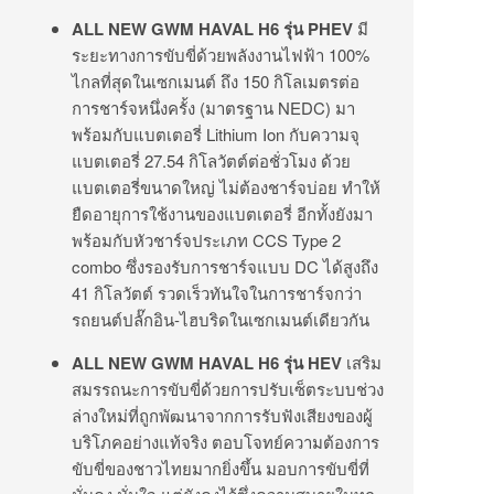
ALL NEW GWM HAVAL H6
รุ่น
PHEV
มี
ระยะทางการขับขี่ด้วยพลังงานไฟฟ้า 100%
ไกลที่สุดในเซกเมนต์ ถึง 150 กิโลเมตรต่อ
การชาร์จหนึ่งครั้ง (มาตรฐาน NEDC) มา
พร้อมกับแบตเตอรี่ Lithium Ion กับความจุ
แบตเตอรี่ 27.54 กิโลวัตต์ต่อชั่วโมง ด้วย
แบตเตอรี่ขนาดใหญ่ ไม่ต้องชาร์จบ่อย ทำให้
ยืดอายุการใช้งานของแบตเตอรี่ อีกทั้งยังมา
พร้อมกับหัวชาร์จประเภท CCS Type 2
combo ซึ่งรองรับการชาร์จแบบ DC ได้สูงถึง
41 กิโลวัตต์ รวดเร็วทันใจในการชาร์จกว่า
รถยนต์ปลั๊กอิน-ไฮบริดในเซกเมนต์เดียวกัน
ALL NEW GWM HAVAL H6
รุ่น
HEV
เสริม
สมรรถนะการขับขี่ด้วยการปรับเซ็ตระบบช่วง
ล่างใหม่ที่ถูกพัฒนาจากการรับฟังเสียงของผู้
บริโภคอย่างแท้จริง ตอบโจทย์ความต้องการ
ขับขี่ของชาวไทยมากยิ่งขึ้น มอบการขับขี่ที่