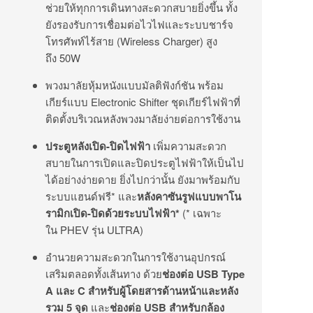
ช่วยให้ทุกการเดินทางสะดวกสบายยิ่งขึ้น ทั้ง
ยังรองรับการเชื่อมต่อไวไฟและระบบชาร์จ
โทรศัพท์ไร้สาย (Wireless Charger) สูง
ถึง 50W
พวงมาลัยหุ้มหนังแบบมัลติฟังก์ชัน พร้อม
เกียร์แบบ Electronic Shifter ชุดเกียร์ไฟฟ้าที่
ติดตั้งบริเวณหลังพวงมาลัยง่ายต่อการใช้งาน
ประตูหลังเปิด
-ปิดไฟฟ้า
เพิ่มความสะดวก
สบายในการเปิดและปิดประตูไฟฟ้าให้เป็นไป
ได้อย่างง่ายดาย ยิ่งไปกว่านั้น ยังมาพร้อมกับ
ระบบแฮนด์ฟรี* และ
หลังคาซันรูฟแบบพาโน
รามิกเปิด
-ปิดด้วยระบบไฟฟ้า*
(* เฉพาะ
ใน PHEV รุ่น ULTRA)
อำนวยความสะดวกในการใช้งานอุปกรณ์
เสริมตลอดทั้งเส้นทาง ด้วย
ช่องต่อ
USB Type
A และ C สำหรับผู้โดยสารด้านหน้าและหลัง
รวม 5 จุด
และ
ช่องต่อ
USB สำหรับกล้อง