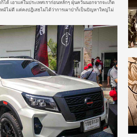
ก็ได้ เอาแค่ในประเทศเราก่อนหลักๆ ฝุ่นควันนอกจากจะเกิด
หม้ไม่ดี แต่คงปฎิเสธไม่ได้ว่าการเผาป่าก็เป็นปัญหาใหญ่ไม่