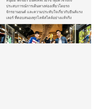
ประสบการณ์การเดินทางท่องเที่ยวโดยรถ
จักรยานยนต์ และความประทับใจเกี่ยวกับยีนส์แรง
เลอร์ ที่ตอบสนองทุกไลฟ์สไตล์อย่างแท้จริง
เชิญพบกับWrangler Customized Store แห่งเดียว
ในโลก และ สัมผัส Collection Fall Winter 2018 :
Stay Dry, Shape Keeper, Stay True, Vans x