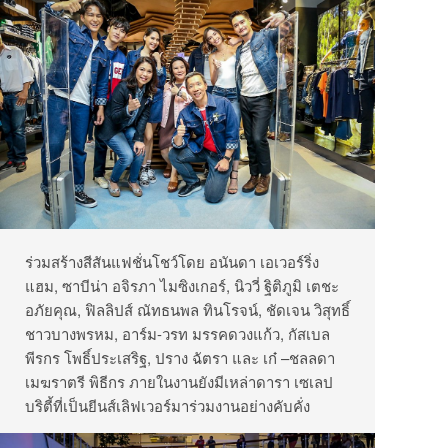
ร่วมสร้างสีสันแฟชั่นโชว์โดย อนันดา เอเวอร์ริ่ง
แฮม, ซาบีน่า อจิรภา ไมซิงเกอร์, นิววี่ ฐิติภูมิ เตชะ
อภัยคุณ, ฟิลลิปส์ ณัทธนพล ทินโรจน์, ชัดเจน วิสุทธิ์
ชาวบางพรหม, อาร์ม-วรท มรรคดวงแก้ว, กัสเบล
พีรกร โพธิ์ประเสริฐ, ปราง ฉัตรา และ เก๋ –ชลลดา
เมฆราตรี พิธีกร ภายในงานยังมีเหล่าดารา เซเลป
บริตี้ที่เป็นยีนส์เลิฟเวอร์มาร่วมงานอย่างคับคั่ง