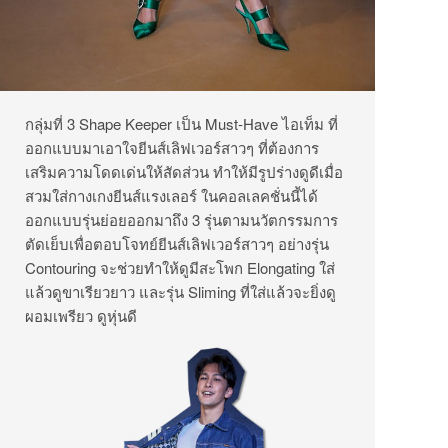
กลุ่มที่ 3 Shape Keeper เป็น Must-Have ไอเท็ม ที่
ออกแบบมาเอาใจยีนส์เลิฟเวอร์สาวๆ ที่ต้องการ
เสริมความโดดเด่นให้สัดส่วน ทำให้มีรูปร่างดูดีเมื่อ
สวมใส่กางเกงยีนส์แรงเลอร์ ในคอลเลคชั่นนี้ได้
ออกแบบรุ่นย่อยออกมาถึง 3 รุ่นตามนวัตกรรมการ
ตัดเย็บเพื่อตอบโจทย์ยีนส์เลิฟเวอร์สาวๆ อย่างรุ่น
Contouring จะช่วยทำให้ดูมีสะโพก Elongating ใส่
แล้วดูขาเรียวยาว และรุ่น Sliming ที่ใส่แล้วจะยิ่งดู
ผอมเพรียว ดูหุ่นดี