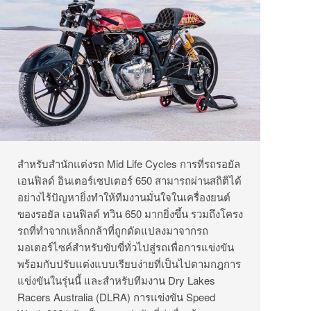
สำหรับสำนักแต่งรถ Mid Life Cycles การที่รถรอยัล
เอนฟิลด์ อินเตอร์เซปเตอร์ 650 สามารถผ่านสถิติได้
อย่างไร้ปัญหายิ่งทำให้ทีมงานมั่นใจในเครื่องยนต์
ของรอยัล เอนฟิลด์ ทวิน 650 มากยิ่งขึ้น รวมถึงโครง
รถที่ทำจากเหล็กกล้าที่ถูกดัดแปลงมาจากรถ
มอเตอร์ไซค์สำหรับขับขี่ทั่วไปสู่รถเพื่อการแข่งขัน
พร้อมกับปรับแต่งแบบเรียบง่ายที่เป็นไปตามกฎการ
แข่งขันในรุ่นนี้ และสำหรับทีมงาน Dry Lakes
Racers Australia (DLRA) การแข่งขัน Speed