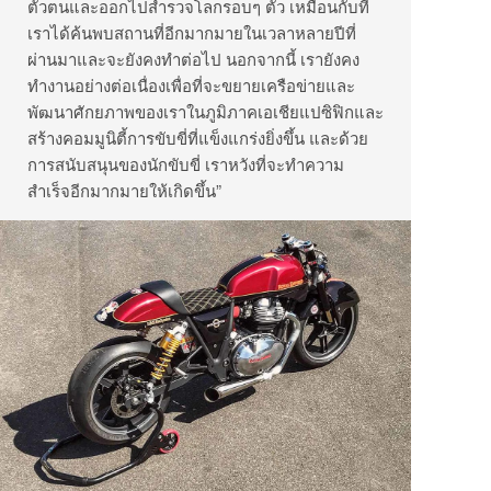
ตัวตนและออกไปสำรวจโลกรอบๆ ตัว เหมือนกับที่
เราได้ค้นพบสถานที่อีกมากมายในเวลาหลายปีที่
ผ่านมาและจะยังคงทำต่อไป นอกจากนี้ เรายังคง
ทำงานอย่างต่อเนื่องเพื่อที่จะขยายเครือข่ายและ
พัฒนาศักยภาพของเราในภูมิภาคเอเชียแปซิฟิกและ
สร้างคอมมูนิตี้การขับขี่ที่แข็งแกร่งยิ่งขึ้น และด้วย
การสนับสนุนของนักขับขี่ เราหวังที่จะทำความ
สำเร็จอีกมากมายให้เกิดขึ้น”