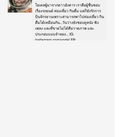
โยเดลผู้มาจากดาวอังคาร เราคือผู้ชื่นชอบ
เรื่องรถยนต์ ท่องเที่ยว กินดื่ม แต่ก็ยังรักการ
ปั่นจักรยานเพราะสามารถพาไปท่องเที่ยว กิน
ดื่มได้เหมือนกัน...วันว่างยังชอบดูหนัง ฟัง
เพลง และที่ขาดไม่ได้คือวาดภาพ และ
ประกอบแบบจำลอง... IG:
instagram.com/yodel FB:
facebook.com/yomodels