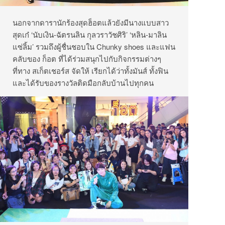
นอกจากดารานักร้องสุดฮ็อตแล้วยังมีนางแบบสาว
สุดเก๋ ‘นับเงิน-ฉัตรนลิน กุลวราวัชศิริ’ ‘หลิน-มาลิน
แซ่ลิ้ม’ รวมถึงผู้ชื่นชอบใน Chunky shoes และแฟน
คลับของ ก็อต ที่ได้ร่วมสนุกไปกับกิจกรรมต่างๆ
ที่ทาง สเก็ตเชอร์ส จัดให้ เรียกได้ว่าทั้งมันส์ ทั้งฟิน
และได้รับของรางวัลติดมือกลับบ้านไปทุกคน