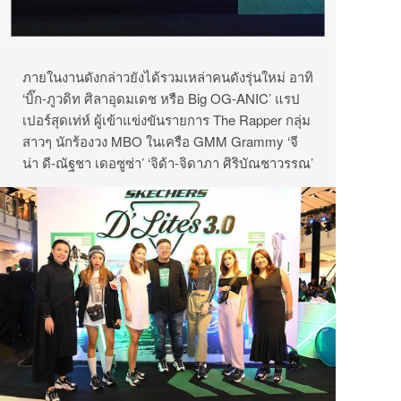
ภายในงานดังกล่าวยังได้รวมเหล่าคนดังรุ่นใหม่ อาทิ
‘บิ๊ก-ภูวดิท ศิลาอุดมเดช หรือ Big OG-ANIC’ แรป
เปอร์สุดเท่ห์ ผู้เข้าแข่งขันรายการ The Rapper กลุ่ม
สาวๆ นักร้องวง MBO ในเครือ GMM Grammy ‘จี
น่า ดี-ณัฐชา เดอซูซ่า’ ‘จิด้า-จิดาภา ศิริบัณชาวรรณ’