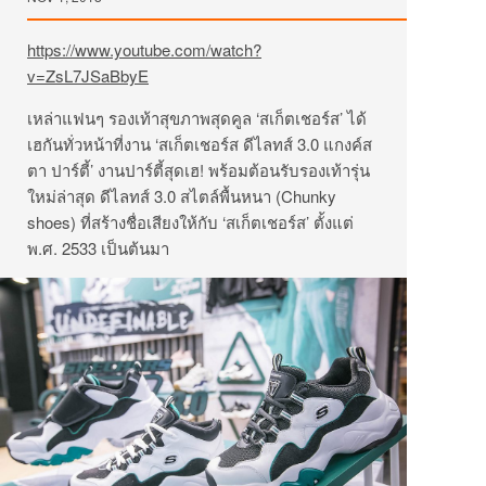
https://www.youtube.com/watch?
v=ZsL7JSaBbyE
เหล่าแฟนๆ รองเท้าสุขภาพสุดคูล ‘สเก็ตเชอร์ส’ ได้
เฮกันทั่วหน้าที่งาน ‘สเก็ตเชอร์ส ดีไลทส์ 3.0 แกงค์ส
ตา ปาร์ตี้’ งานปาร์ตี้สุดเฮ! พร้อมต้อนรับรองเท้ารุ่น
ใหม่ล่าสุด ดีไลทส์ 3.0 สไตล์พื้นหนา (Chunky
shoes) ที่สร้างชื่อเสียงให้กับ ‘สเก็ตเชอร์ส’ ตั้งแต่
พ.ศ. 2533 เป็นต้นมา