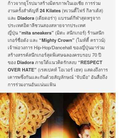
ก้าวจากยุโรปมาสร้างมิตรภาพในเอเชีย การร่วม
งานครั้งสำคัญที่
24 Kilates
(ทเวนตี้โฟร์ กิลาเต้ส)
และ
Diadora
(เดียดอร่า) แบรนด์กีฬาสุดหรูจาก
ประเทศอิตาลีชวนสองสหายจากประเทศ
ญี่ปุ่น
“mita sneakers”
(มิตะ สนีกเกอร์) ร้านสนีก
เกอร์ชื่อดัง และ
“Mighty Crown”
(ไมท์ตี้ คราวน์)
เจ้าพ่อวงการ Hip-Hop/Dancehall ของญี่ปุ่นมาร่วม
สร้างสรรค์สนีกเกอร์สุดพิเศษฉลองครบรอบ 70 ปี
ของ
Diadora
ภายใต้แนวคิดรักสงบ
“RESPECT
OVER HATE”
(เรสเปคท์ โอเวอร์ เฮท) แสดงถึงการ
เคารพซึ่งกันและกันด้วยสัญลักษณ์ “จับมือ” อันสื่อถึง
การร่วมงานอันแน่นแฟ้น