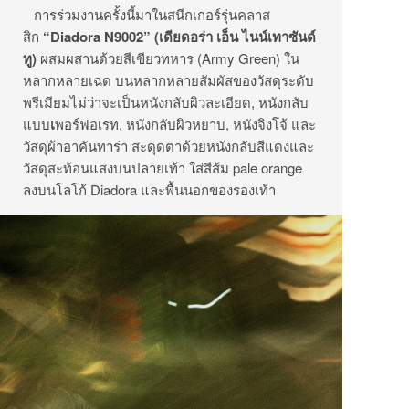
การร่วมงานครั้งนี้มาในสนีกเกอร์รุ่นคลาส
สิก
“Diadora N9002” (
เดียดอร่า
เอ็น
ไนน์เทาซันด์
ทู
)
ผสมผสานด้วยสีเขียวทหาร (Army Green) ใน
หลากหลายเฉด บนหลากหลายสัมผัสของวัสดุระดับ
พรีเมียมไม่ว่าจะเป็นหนังกลับผิวละเอียด, หนังกลับ
แบบ
เ
พอร์ฟอเรท, หนังกลับผิวหยาบ, หนังจิงโจ้ และ
วัสดุผ้าอาคันทาร่า สะดุดตาด้วยหนังกลับสีแดงและ
วัสดุสะท้อนแสงบนปลายเท้า ใส่สีส้ม pale orange
ลงบนโลโก้ Diadora และพื้นนอกของรองเท้า