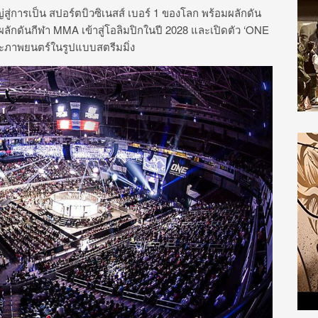
ู่การเป็น สปอร์ตบิวซิเนสส์ เบอร์ 1 ของโลก พร้อมผลักดัน
าผลักดันกีฬา MMA เข้าสู่โอลิมปิกในปี 2028 และเปิดตัว ‘ONE
และภาพยนตร์ในรูปแบบสตรีมมิ่ง