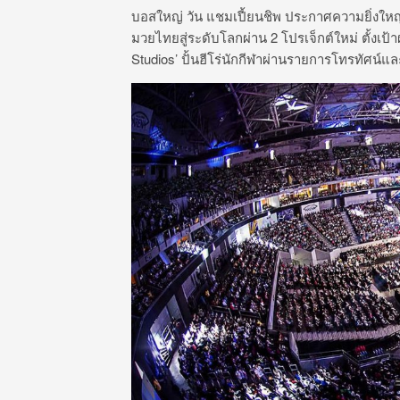
บอสใหญ่ วัน แชมเปี้ยนชิพ ประกาศความยิ่งใหญ่ส
มวยไทยสู่ระดับโลกผ่าน 2 โปรเจ็กต์ใหม่ ตั้งเป้
Studios’ ปั้นฮีโร่นักกีฬาผ่านรายการโทรทัศน์