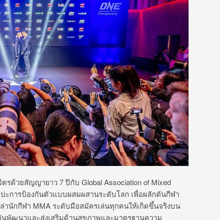
มิตรด้วยสัญญายาว 7 ปีกับ Global Association of Mixed
ลปะการป้องกันตัวแบบผสมผสานระดับโลก เพื่อผลักดันกีฬา
หล่านักกีฬา MMA ระดับมือสมัครเล่นทุกคนให้เกิดขึ้นจริงบน
มร่วมกันพัฒนาและส่งเสริมด้านสุขภาพและมาตรฐานความ