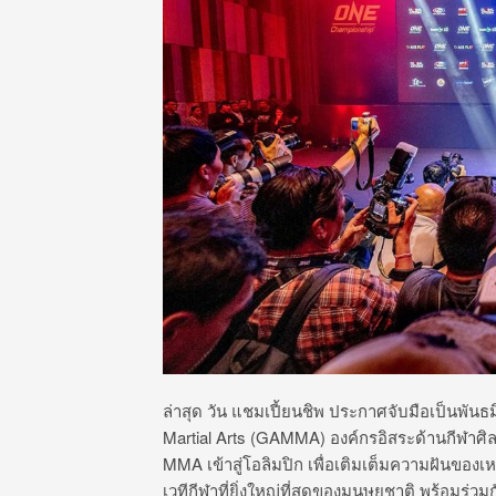
ล่าสุด วัน แชมเปี้ยนชิพ ประกาศจับมือเป็นพันธ
Martial Arts (GAMMA) องค์กรอิสระด้านกีฬาศิ
MMA เข้าสู่โอลิมปิก เพื่อเติมเต็มความฝันของเ
เวทีกีฬาที่ยิ่งใหญ่ที่สุดของมนุษยชาติ พร้อ