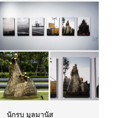
นักรบ มูลมานัส