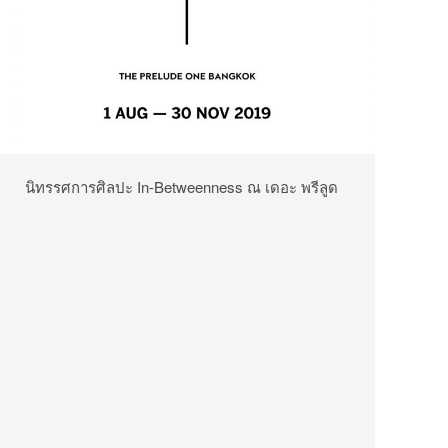
นิทรรศการศิลปะ In-Betweenness ณ เดอะ พรีลูด
โครงการวัน แบงค็อก (The Prelude One Bangkok)
เปิดแสดงตั้งแต่ 09.00 – 17.00 น. ระหว่างวันที่ 1
สิงหาคมถึง 30 พฤศจิกายน 2562 ปิดทุกวันอาทิตย์
(ไม่เสียค่าเข้าชม) ข้อมูลเพิ่มเติมติดต่อ 02-080-
5777
อีเมล: enquiry@onebangkok.com เว็บไซต์:
onebangkok.com
YODEL
โยเดลผู้มาจากดาวอังคาร เราคือผู้ชื่นชอบ