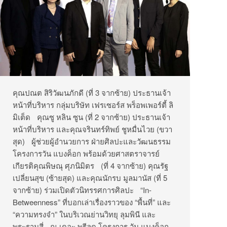
คุณปณต สิริวัฒนภักดี (ที่ 3 จากซ้าย) ประธานเจ้า
หน้าที่บริหาร กลุ่มบริษัท เฟรเซอร์ส พร็อพเพอร์ตี้ ลิ
มิเต็ด คุณซู หลิน ซูน (ที่ 2 จากซ้าย) ประธานเจ้า
หน้าที่บริหาร และคุณจรินทร์ทิพย์ ชูหมื่นไวย (ขวา
สุด) ผู้ช่วยผู้อำนวยการ ฝ่ายศิลปะและวัฒนธรรม
โครงการวัน แบงค็อก พร้อมด้วยศาสตราจารย์
เกียรติคุณพิษณุ ศุภนิมิตร (ที่ 4 จากซ้าย) คุณรัฐ
เปลี่ยนสุข (ซ้ายสุด) และคุณนักรบ มูลมานัส (ที่ 5
จากซ้าย) ร่วมเปิดตัวนิทรรศการศิลปะ “In-
Betweenness” ที่บอกเล่าเรื่องราวของ “พื้นที่” และ
“ความทรงจำ” ในบริเวณย่านวิทยุ ลุมพินี และ
พระรามสี่ ณ เดอะ พรีลูด โครงการ วัน แบงค็อก