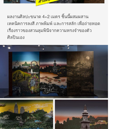
ผลงานศิลปะขนาด 4×2 เมตร ชิ้นนี้ผสมผสาน
เทคนิคการลงสี ภาพพิมพ์ และการสลัก เพื่อถ่ายทอด
เรื่องราวของสวนลุมพินีจากความทรงจำของตัว
ศิลปินเอง