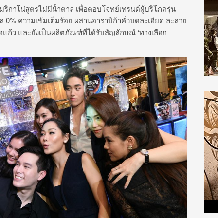
ริกาโน่สูตรไม่มีน้ำตาล เพื่อตอบโจทย์เทรนด์ผู้บริโภครุ่น
ำตาล 0% ความเข้มเต็มร้อย ผสานอาราบิก้าคั่วบดละเอียด ละลาย
่อแก้ว และยังเป็นผลิตภัณฑ์ที่ได้รับสัญลักษณ์ ‘ทางเลือก