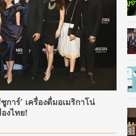
ูการ์’ เครื่องดื่มอเมริกาโน่
ืองไทย!