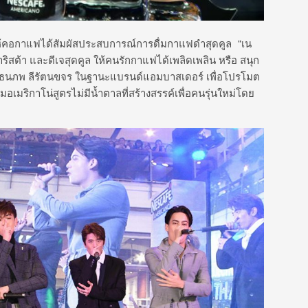
์มาให้คอกาแฟได้สัมผัสประสบการณ์การดื่มกาแฟดำสุดคูล “เน
าริสต้า และดีเจสุดคูล ให้คนรักกาแฟได้เพลิดเพลิน หรือ สนุก
ต่อ ธนภพ ลีรัตนขจร ในฐานะแบรนด์แอมบาสเดอร์ เพื่อโปรโมต
่มอเมริกาโน่สูตรไม่มีน้ำตาลที่สร้างสรรค์เพื่อคนรุ่นใหม่โดย