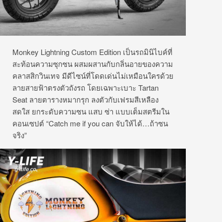
Monkey Lightning Custom Edition
เป็นรถมินิไบค์ที่
สะท้อนความซุ
กซน ผสมผสานกับกลิ่
นอายของความ
คลาสสิกวินเทจ มีดีไซน์ที่โดดเด่นไม่เหมื
อนใครด้วย
ลายสายฟ้าตรงตัวถังรถ โดยเฉพาะเบาะ
Tartan
Seat
ลายตารางหมากรุก ลงตัวกับเฟรมสีเหลือง
สดใส ยกระดับความซน แสบ ซ่า แบบเต็มสตรีมใน
คอนเซปต์
“Catch me if you can
จับให้ได้
…
ถ้าซน
จริง
”