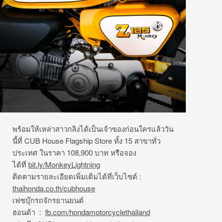
พร้อมให้เหล่าสาวกลิงได้เป็นเจ้
าของก่อนใครแล้ววัน
นี้ที่
CUB House Flagship Store
ทั้ง
15
สาขาทั่ว
ประเทศ ในราคา
108,900
บาท หรือจอง
ได้ที่
bit.ly/MonkeyLightning
ติดตามรายละเอียดเพิ่มเติมได้ที่
เว็บไซต์ :
thaihonda.co.th/cubhouse
เฟซบุ๊กรถจักรยานยนต์
ฮอนด้า
:
fb.com/hondamotorcyclethailand