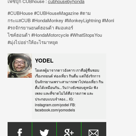
เฟซบุ๊ก
CUBhouse
:
cubhousebyhonda
#CUBHouse
#CUBHouseMagazine
#
ตาม
กระแส
CUB
#HondaMonkey
#MonkeyLightning
#MonkeyCustomE
#
รถจักรยานยนต์ฮอนด้า
#
มอเตอร์
ไซค์ฮอนด้า
#HondaMotorcycle #WhatStopsYou
#
มุ่งไปอย่าให้อะไรมาหยุด
YODEL
โยเดลผู้มาจากดาวอังคาร เราคือผู้ชื่นชอบ
เรื่องรถยนต์ ท่องเที่ยว กินดื่ม แต่ก็ยังรักการ
ปั่นจักรยานเพราะสามารถพาไปท่องเที่ยว กิน
ดื่มได้เหมือนกัน...วันว่างยังชอบดูหนัง ฟัง
เพลง และที่ขาดไม่ได้คือวาดภาพ และ
ประกอบแบบจำลอง... IG:
instagram.com/yodel FB:
facebook.com/yomodels