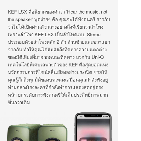
KEF LSX คือนิยามของคำว่า ‘Hear the music, not
the speaker’ พูดง่ายๆ คือ คุณจะได้ฟังดนตรี ราวกับ
ว่าไม่ได้เปิดผ่านตัวกลางอย่างสิ่งที่เรียกว่าลำโพง
เพราะลำโพง KEF LSX เป็นลำโพงแบบ Stereo
ประกอบด้วยลำโพงหลัก 2 ตัว ด้านซ้ายและขวาแยก
จากกัน ทำให้คุณได้สัมผัสถึงทิศทางความแตกต่าง
ของมิติเสียงที่มาจากคนละทิศทาง บวกกับ Uni-Q
เทคโนโลยีพิเศษเฉพาะตัวของ KEF คือสุดยอดแห่ง
นวัตกรรมการดีไซน์คลื่นเสียงอย่างประณีต ช่วยให้
คุณรู้สึกถึงทุกมิติของบทเพลงเสมือนคุณกำลังฟังอยู่
ท่ามกลางโรงละครที่กำลังทำการแสดงสดอยู่ตรง
หน้า ยกระดับการฟังดนตรีให้เต็มประสิทธิภาพมาก
ขึ้นกว่าเดิม