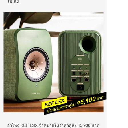
ไปเลย
ลำโพง KEF LSX จำหน่ายในราคาคู่ละ 45,900 บาท