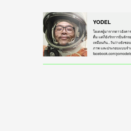
YODEL
โยเดลผู้มาจากดาวอังคาร เร
ดื่ม แต่ก็ยังรักการปั่นจั
เหมือนกัน...วันว่างยังชอ
ภาพ และประกอบแบบจำลอง
facebook.com/yomodel