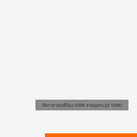
เปิดราคาสองพี่น้อง GWM สายลุยตระกูล TANK!