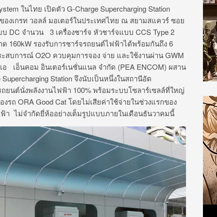
ystem ในไทย เปิดตัว G-Charge Supercharging Station
รกของเกรท วอลล์ มอเตอร์ในประเทศไทย ณ สยามสแควร์ ซอย
้าแบบ DC จำนวน 3 เครื่องชาร์จ หัวชาร์จแบบ CCS Type 2
ดขนาด 160kW รองรับการชาร์จรถยนต์ไฟฟ้าได้พร้อมกันถึง 6
ูประสบการณ์ O2O ควบคุมการจอง จ่าย และใช้งานผ่าน GWM
พีอีเอ เอ็นคอม อินเตอร์เนชั่นแนล จำกัด (PEA ENCOM) ผสาน
percharging Station จึงนับเป็นหนึ่งในสถานีอัด
ยนต์นั่งพลังงานไฟฟ้า 100% พร้อมระบบโซลาร์เซลล์ที่ใหญ่
าของรถ ORA Good Cat โดยไม่เสียค่าใช้จ่ายในช่วงแรกของ
้า ไม่จำกัดยี่ห้ออย่างเต็มรูปแบบภายในเดือนธันวาคมนี้