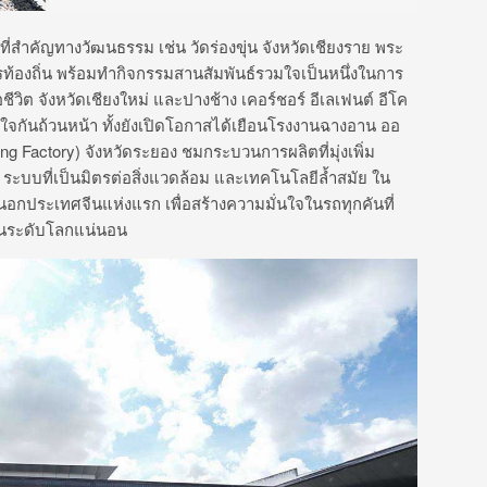
ี่
สำคัญทางวัฒนธรรม เช่น วัดร่องขุ่น จังหวัดเชียงราย พระ
รท้องถิ่น พร้อมทำกิจกรรมสานสัมพันธ์
รวมใจเป็นหนึ่งในการ
ีวิต จังหวัดเชียงใหม่ และปางช้าง เคอร์ชอร์ อีเลเฟนต์ อีโค
กันถ้วนหน้า ทั้งยังเปิดโอกาสได้เยื
อนโรงงานฉางอาน ออ
g Factory)
จังหวัดระยอง ชมกระบวนการผลิตที่มุ่งเพิ่
ม
)
ระบบที่เป็นมิตรต่อสิ่งแวดล้อม และเทคโนโลยีล้ำสมัย ใน
นอกประเทศจีนแห่
งแรก เพื่อสร้างความมั่นใจในรถทุกคั
นที่
ระดับโลกแน่นอน