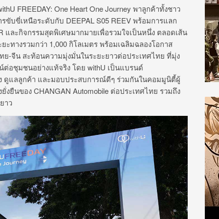
ithU FREEDAY: One Heart One Journey
พาลูกค้าทั้งชาว
รขั
บขี่เหนือระดับกับ
DEEPAL S05 REEV
พร้อมการแลก
R
และกิจกรรมสุดพิ
เศษมากมายเพื่อรวมใจเป็นหนึ่ง ตลอดเส้น
 ระยะทางรวมกว่า
1,000
กิโลเมตร พร้อมเฉลิมฉลองโอกาส
ไทย-จีน สะท้อนความมุ่งมั่นในระยะยาวต่
อประเทศไทย ที่มุ่ง
์ต่อชุ
มชนอย่างแท้จริง โดย
withU
เป็นแบรนด์
ง ดูแลลูกค้า และมอบประสบการณ์ดีๆ ร่วมกันในคอมมูนิตี้ผู้
งยั่งยืนของ
CHANGAN Automobile
ต่อประเทศไทย รวมถึง
ะยาว