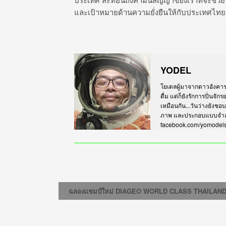
และเป้าหมายด้านความยั่งยืนให้
กับประเทศไทย เ
YODEL
โยเดลผู้มาจากดาวอังคาร เร
ดื่ม แต่ก็ยังรักการปั่นจั
เหมือนกัน...วันว่างยังชอ
ภาพ และประกอบแบบจำลอง
facebook.com/yomodel
ฉลองแชมป์ใหม่ DIAGEO WORLD CLASS THAILAND 