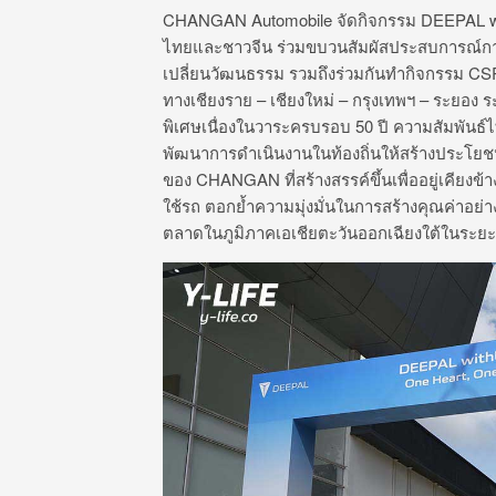
CHANGAN Automobile
จัดกิจกรรม
DEEPAL w
ไทยและชาวจีน ร่วมขบวนสัมผัสประสบการณ์กา
เปลี่ยนวัฒนธรรม รวมถึงร่วมกันทำกิจกรรม
CS
ทางเชียงราย – เชียงใหม่ – กรุงเทพฯ – ระยอง
พิเศษเนื่
องในวาระครบรอบ
50
ปี ความสัมพันธ์
พัฒนาการดำเนินงานในท้
องถิ่นให้สร้างประโยชน
ของ
CHANGAN
ที่สร้างสรรค์ขึ้นเพื่ออยู่เคี
ยงข้า
ใช้รถ ตอกย้ำความมุ่งมั่นในการสร้างคุ
ณค่าอย่า
ตลาดในภูมิภาคเอเชียตะวั
นออกเฉียงใต้ในระย