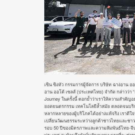
เซิน ซิงหัว กรรมการผู้จัดการ บริษัท ฉางอาน ออ
อาน ออโต้ เซลส์ (ประเทศไทย) จำกัด
กล่าวว่า
Journey
ในครั้งนี้ ตอกย้ำว่าเราให้ความสำคัญอย
ยอดยนตรกรรม เทคโนโลยีล้ำสมัย ตลอดจนบริ
หลากหลายของผู้บริโภคได้อย่
างแท้จริง เราดีใจท
เปลี่ยนวัฒนธรรมระหว่
างลูกค้าชาวไทยและชาวจี
รอบ
50
ปีของมิตรภาพและความสัมพันธ์
ไทย-จี
ประเทศ สะท้อนถึงคำมั่นสัญญาของเราที่
จะช่วย