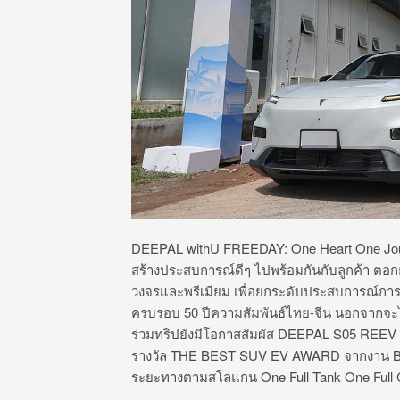
DEEPAL withU FREEDAY: One Heart One Jo
สร้างประสบการณ์ดีๆ ไปพร้อมกันกับลูกค้า ตอกย
วงจรและพรีเมียม เพื่อยกระดับประสบการณ์การ
ครบรอบ
50
ปีความสัมพันธ์ไทย-จีน
นอกจากจะไ
ร่วมทริปยังมีโอกาสสัมผั
ส
DEEPAL S05 REEV
รางวัล
THE BEST SUV EV AWARD
จากงาน
B
ระยะทาง
ตามสโลแกน
One Full Tank One Full