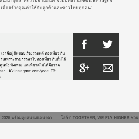
พื่อสร้างคุณค่าให้กับลูกค้
าและชาวไทยทุกคน”
าคือผู้ชื่นชอบเรื่องรถยนต์ ท่องเที่ยว กิน
กรยานเพราะสามารถพาไปท่องเที่ยว กินดื่มได้
บดูหนัง ฟังเพลง และที่ขาดไม่ได้คือวาด
... IG: instagram.com/yodel FB:
s
2025 พร้อมลุยสนามแคนาดา
‘โฮก้า’ TOGETHER, WE FLY HIGHER ชวนท