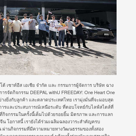
โต้ เซาท์อีส เอเชีย จำกัด และ กรรมการผู้จัดการ บริษัท ฉาง
 “การจัดกิจกรรม
DEEPAL withU FREEDAY: One Heart One
่
างยิ่งกับลูกค้า และตลาดประเทศไทย เรามุ่งมั่นที่จะมอบสุ
ด
การและประสบการณ์เหนื
อระดับ ที่ตอบโจทย์กับไลฟ์สไตล์ที่
ี่กิจกรรมในครั้งนี้เต็
มไปด้วยรอยยิ้ม มิตรภาพ และการแลก
น โอกาสนี้ เรายังได้ร่วมเฉลิมฉลองวาระสำคั
ญครบ
น ผ่านกิจกรรมที่มีความหมายทางวั
ฒนธรรมของทั้งสอง
พัฒนาอุตสาหกรรมยานยนต์ พร้อมทั้งร่วมพัฒนาเศรษฐกิ
จ