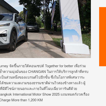
urney
จัดขึ้นภายใต้คอนเซปต์
Together for better
เพื่อร่วม
้ำความมุ่งมั่นของ
CHANGAN
ในการให้บริการลูกค้าที่
ครบ
เป็
นส่วนหนึ่งของแบรนด์ไปอีกขั้น ซึ่งในโอกาสพิเศษวาระ
ด้
ชมความงดงามของธรรมชาติผ่านวิ
วสองข้างทางแล้ว ผู้
ที่มีดีไซน์ภายนอกและภายในที่โฉบเฉี่ยวการันตีด้วย
angkok International Motor Show 2025
แถมหมดกังวลเรื่
อง
 Charge More than 1,200 KM