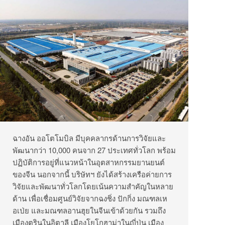
ฉางอัน ออโตโมบิล มีบุคคลากรด้านการวิจัยและ
พัฒนากว่า 10,000 คนจาก 27 ประเทศทั่วโลก พร้อม
ปฏิบัติการอยู่ที่แนวหน้าในอุตสาหกรรมยานยนต์
ของจีน นอกจากนี้ บริษัทฯ ยังได้สร้างเครือค่ายการ
วิจัยและพัฒนาทั่วโลกโดยเน้นความสำคัญในหลาย
ด้าน เพื่อเชื่อมศูนย์วิจัยจากฉงชิ่ง ปักกิ่ง มณฑลเห
อเป่ย และมณฑลอานฮุยในจีนเข้าด้วยกัน รวมถึง
เมืองตูรินในอิตาลี เมืองโยโกฮาม่าในญี่ปุ่น เมือง