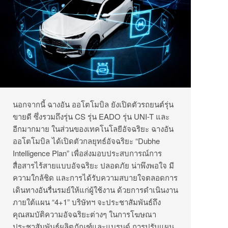
นอกจากนี้ ฉางอัน ออโตโมบิล ยังเปิดตัวรถยนต์รุ่น
ขายดี ซึ่งรวมถึงรุ่น CS รุ่น EADO รุ่น UNI-T และ
อีกมากมาย ในส่วนของเทคโนโลยีอัจฉริยะ ฉางอัน
ออโตโมบิล ได้เปิดตัวกลยุทธ์อัจฉริยะ “Dubhe
Intelligence Plan” เพื่อส่งมอบประสบการณ์การ
สื่อสารไร้สายแบบอัจฉริยะ ปลอดภัย น่าพึงพอใจ มี
ความใกล้ชิด และการได้รับความสบายใจตลอดการ
เดินทางอันรื่นรมย์ให้แก่ผู้ใช้งาน ด้วยการดำเนินงาน
ภายใต้แผน “4+1” บริษัทฯ จะประชาสัมพันธ์ถึง
คุณสมบัติความอัจฉริยะต่างๆ ในการโฆษณา
ประชาสัมพันธ์ผลิตภัณฑ์และแบรนด์ การปรับแผน