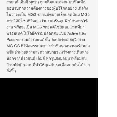
รถยนต์ เอ็มจี ทุกรุ่น ถูกผลิตและออกแบบขึ้นเพื่อ
ตอบรับทุกความต้องการของผู้บริโภคอย่างแท้จริง
ไม่ว่าจะเป็น MG3 รถยนต์ขนาดเล็กยอดนิยม MG5
ภายใต้ดีไซน์ที่ใหญ่กว่าครบครันทุกฟังก์ชันการใช้
งาน หรือจะเป็น MG6 รถยนต์ไซส์คอมแพคที่มา
พร้อมเทคโนโลยีความปลอดภัยแบบ Active และ
Passive รวมถึงรถยนต์สไตล์สปอร์ตเอสยูวีอย่าง
MG GS ที่ให้สมรรถนะการขับขี่สนุกสนานพร้อมออ
พชั่นอำนวยความสะดวกสบายระหว่างการเดินทาง
นอกจากนี้รถยนต์ เอ็มจี ทุกรุ่นยังมอบมาพร้อมกับ
“inkaNet” ระบบที่ทำให้คุณกับรถเชื่อมต่อกันได้ง่าย
ยิ่งขึ้น