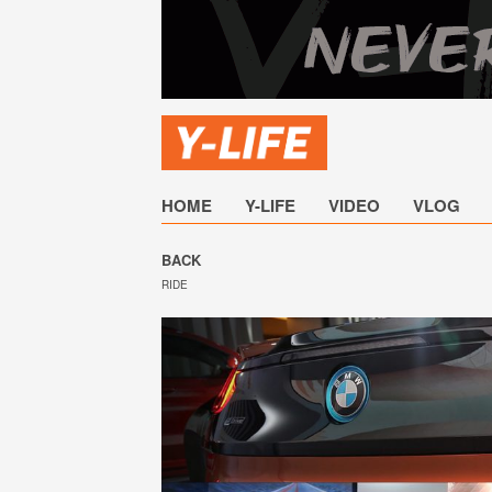
HOME
Y-LIFE
VIDEO
VLOG
BACK
RIDE