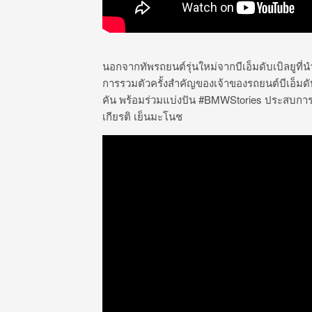
นอกจากทัพรถยนต์รุ่นใหม่จากบีเอ็มดับเบิลยูที่นำ
การรวมตัวครั้งสำคัญของเจ้าของรถยนต์บีเอ็ม
คัน พร้อมร่วมแบ่งปัน #BMWStories ประสบการณ์
เกียรติ เย็นมะโนช