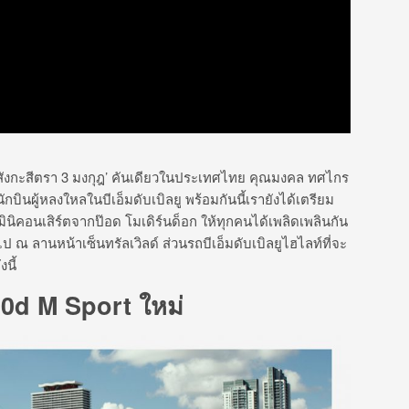
ว ‘สังกะสีตรา 3 มงกุฎ’ คันเดียวในประเทศไทย คุณมงคล ทศไกร
ินผู้หลงใหลในบีเอ็มดับเบิลยู พร้อมกันนี้เรายังได้เตรียม
ิคอนเสิร์ตจากป๊อด โมเดิร์นด็อก ให้ทุกคนได้เพลิดเพลินกัน
ไป ณ ลานหน้าเซ็นทรัลเวิลด์ ส่วนรถบีเอ็มดับเบิลยูไฮไลท์ที่จะ
นี้
e20d M Sport ใหม่