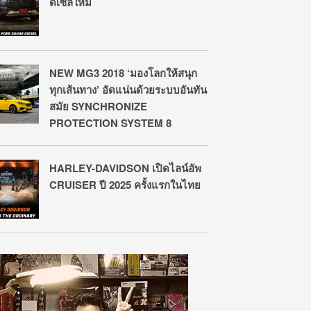
ดีเซลใหม่
NEW MG3 2018 ‘มองโลกให้สนุก
ทุกเส้นทาง’ อัดแน่นด้วยระบบอันทัน
สมัย SYNCHRONIZE
PROTECTION SYSTEM 8
HARLEY-DAVIDSON เปิดไลน์อัพ
CRUISER ปี 2025 ครั้งแรกในไทย