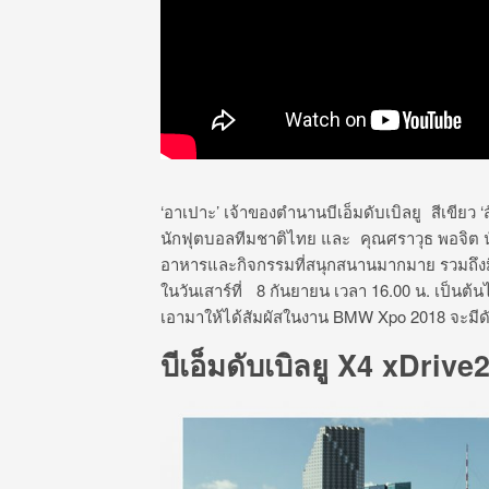
‘อาเปาะ’ เจ้าของตำนานบีเอ็มดับเบิลยู สีเขีย
นักฟุตบอลทีมชาติไทย และ คุณศราวุธ พอจิต นักบ
อาหารและกิจกรรมที่สนุกสนานมากมาย รวมถึงมิน
ในวันเสาร์ที่ 8 กันยายน เวลา 16.00 น. เป็นต้น
เอามาให้ได้สัมผัสในงาน BMW Xpo 2018 จะมีดัง
บีเอ็มดับเบิลยู X4 xDriv