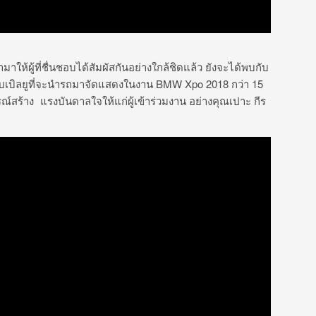
มาให้ผู้ที่ชื่นชอบได้สัมผัสกันอย่างใกล้ชิดแล้ว ยังจะได้พบกับ
ดับเบิลยูที่จะนำรถมาจัดแสดงในงาน BMW Xpo 2018 กว่า 15
สร้าง แรงบันดาลใจให้แก่ผู้เข้าร่วมงาน อย่างคุณเปาะ กีร