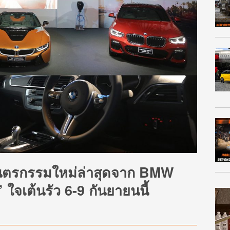
ตรกรรมใหม่ล่าสุดจาก BMW
 ใจเต้นรัว 6-9 กันยายนนี้