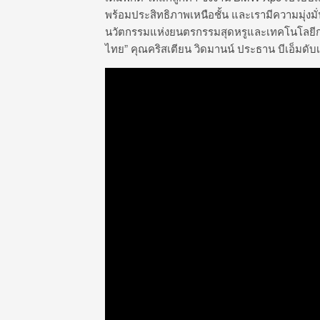
พร้อมประสิทธิภาพเหนือชั้น และเรามีความมุ่งม
นวัตกรรมแห่งยนตรกรรมสุดหรูและเทคโนโลยีการเ
ไทย” คุณคริสเตียน วิดมานน์ ประธาน บีเอ็มดับเ