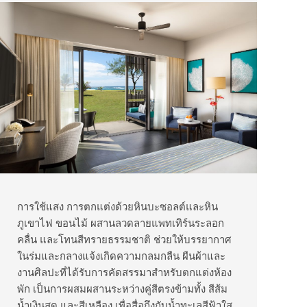
การใช้แสง การตกแต่งด้วยหินบะซอลต์และหิน
ภูเขาไฟ ขอนไม้ ผสานลวดลายแพทเทิร์นระลอก
คลื่น และโทนสีทรายธรรมชาติ ช่วยให้บรรยากาศ
ในร่มและกลางแจ้งเกิดความกลมกลืน ผืนผ้าและ
งานศิลปะที่ได้รับการคัดสรรมาสำหรับตกแต่งห้อง
พัก เป็นการผสมผสานระหว่างคู่สีตรงข้ามทั้ง สีส้ม
น้ำเงินสด และสีเหลือง เพื่อสื่อถึงกับน้ำทะเลสีฟ้าใส