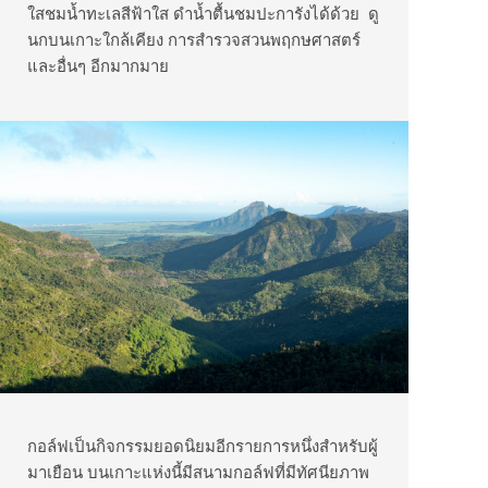
ใสชมน้ำทะเลสีฟ้าใส ดำน้ำตื้นชมปะการังได้ด้วย ดู
นกบนเกาะใกล้เคียง การสำรวจสวนพฤกษศาสตร์
และอื่นๆ อีกมากมาย
กอล์ฟเป็นกิจกรรมยอดนิยมอีกรายการหนึ่งสำหรับผู้
มาเยือน บนเกาะแห่งนี้มีสนามกอล์ฟที่มีทัศนียภาพ