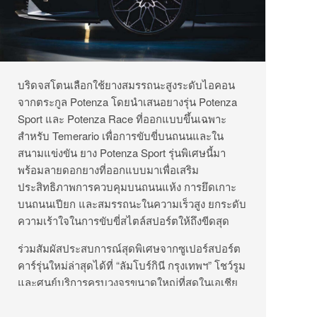
บริดจสโตนเลือกใช้ยางสมรรถนะสูงระดับไอคอน
จากตระกูล Potenza โดยนำเสนอยางรุ่น Potenza
Sport และ Potenza Race ที่ออกแบบขึ้นเฉพาะ
สำหรับ Temerario เพื่อการขับขี่บนถนนและใน
สนามแข่งขัน ยาง Potenza Sport รุ่นพิเศษนี้มา
พร้อมลายดอกยางที่ออกแบบมาเพื่อเสริม
ประสิทธิภาพการควบคุมบนถนนแห้ง การยึดเกาะ
บนถนนเปียก และสมรรถนะในความเร็วสูง ยกระดับ
ความเร้าใจในการขับขี่สไตล์สปอร์ตให้ถึงขีดสุด
ร่วมสัมผัสประสบการณ์สุดพิเศษจากซูเปอร์สปอร์ต
คาร์รุ่นใหม่ล่าสุดได้ที่ “ลัมโบร์กินี กรุงเทพฯ” โชว์รูม
และศูนย์บริการครบวงจรขนาดใหญ่ที่สุดในเอเชีย
แปซิฟิก ถนนวิภาวดีรังสิต