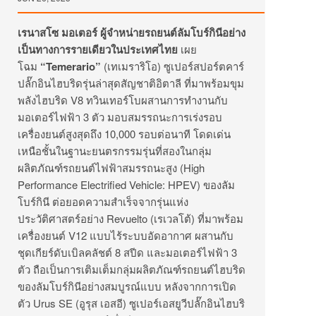
เรนาสโซ มอเตอร์ ผู้จำหน่ายรถยนต์ลัมโบร์กินีอย่าง
เป็นทางการรายเดียวในประเทศไทย
เผย
โฉม
“Temerario”
(เทเมราริโอ) ซูเปอร์สปอร์ตคาร์
ปลั๊กอินไฮบริดรุ่นล่าสุดสัญชาติอิตาลี ที่มาพร้อมขุม
พลังไฮบริด V8 ทวินเทอร์โบผสานการทำงานกับ
มอเตอร์ไฟฟ้า 3 ตัว มอบสมรรถนะการเร่งรอบ
เครื่องยนต์สูงสุดถึง 10,000 รอบต่อนาที โดดเด่น
เหนือชั้นในฐานะยนตรกรรมรุ่นที่สองในกลุ่ม
ผลิตภัณฑ์รถยนต์ไฟฟ้าสมรรถนะสูง (High
Performance Electrified Vehicle: HPEV) ของลัม
โบร์กินี ต่อยอดความสำเร็จจากรุ่นแห่ง
ประวัติศาสตร์อย่าง Revuelto (เรเวลโต้) ที่มาพร้อม
เครื่องยนต์ V12 แบบไร้ระบบอัดอากาศ ผสานกับ
ชุดเกียร์ดับเบิลคลัชต์ 8 สปีด และมอเตอร์ไฟฟ้า 3
ตัว ถือเป็นการเติมเต็มกลุ่มผลิตภัณฑ์รถยนต์ไฮบริด
ของลัมโบร์กินีอย่างสมบูรณ์แบบ หลังจากการเปิด
ตัว Urus SE (อูรุส เอสอี) ซูเปอร์เอสยูวีปลั๊กอินไฮบริ