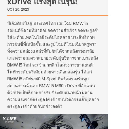
xDrive แรงสุดในรุ่น!
OCT 20, 2023
บีเอ็มดับเบิลยู ประเทศไทย เผยโฉม BMW i5
รถยนต์ซีดานที่มาต่อยอดความสำเร็จของตระกูลซี
รีส์ 5 ด้วยเทคโนโลยีระดับไฮคลาส ประสิทธิภาพ
การขับขี่ที่เหนือชั้น และรูปโฉมที่โฉบเฉี่ยวหรูหรา
ทั้งความคล่องแคล่วที่สัมผัสได้จากหลังพวงมาลัย
และความสะดวกสบายระดับผู้บริหารจากเบาะหลัง
BMW i5 ใหม่ จะเข้ามาพลิกโฉมวงการยานยนต์
ไฟฟ้าระดับพรีเมียมด้วยทางเลือกสองรุ่น ได้แก่
BMW i5 eDrive40 M Sport ที่พร้อมรองรับทุก
สถานการณ์ และ BMW i5 M60 xDrive ที่อัดแน่น
ด้วยประสิทธิภาพการขับขี่ระดับแนวหน้า ผสาน
ความแรงจากตระกูล M เข้ากับนวัตกรรมล้ำยุคจาก
ตระกูล i เข้าด้วยกันอย่างลงตัว