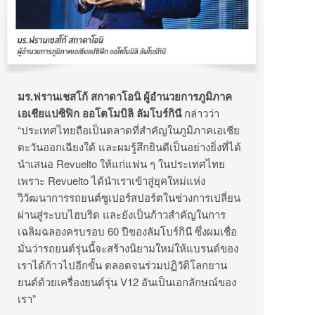
มร.ฟรานเชสโก้ สกาดาโอนิ ผู้อำนวยการภูมิภาค
เอเชียแปซิฟิก ออโตโมบิลิ ลัมโบร์กินี
กล่าวว่า
“ประเทศไทยถือเป็นตลาดที่สำคัญในภูมิภาคเอเชีย
ตะวันออกเฉียงใต้ และผมรู้สึกยินดีเป็นอย่างยิ่งที่ได้
นำเสนอ Revuelto ให้แก่แฟน ๆ ในประเทศไทย
เพราะ Revuelto ได้นำเราเข้าสู่ยุคใหม่แห่ง
วิวัฒนาการรถยนต์ซูเปอร์สปอร์ตในช่วงการเปลี่ยน
ผ่านสู่ระบบไฮบริด และยังเป็นก้าวสำคัญในการ
เฉลิมฉลองครบรอบ 60 ปีของลัมโบร์กินี ซึ่งผมเชื่อ
มั่นว่ารถยนต์รุ่นนี้จะสร้างนิยามใหม่ให้แบรนด์ของ
เราได้ก้าวไปอีกขั้น ตลอดจนร่วมปฏิวัติโลกยาน
ยนต์ด้วยเครื่องยนต์รุ่น V12 อันเป็นเอกลักษณ์ของ
เรา”