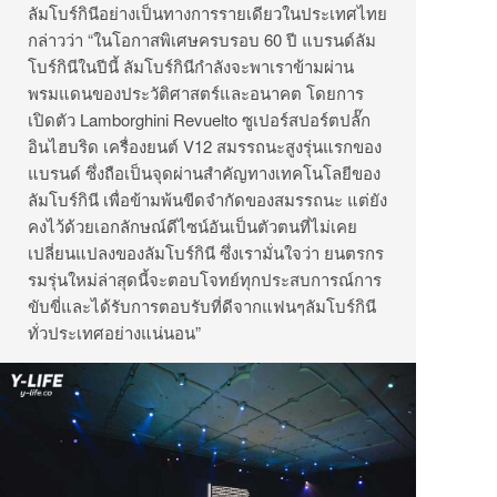
ลัมโบร์กินีอย่างเป็นทางการรายเดียวในประเทศไทย
กล่าวว่า “ในโอกาสพิเศษครบรอบ 60 ปี แบรนด์ลัม
โบร์กินีในปีนี้ ลัมโบร์กินีกำลังจะพาเราข้ามผ่าน
พรมแดนของประวัติศาสตร์และอนาคต โดยการ
เปิดตัว Lamborghini Revuelto ซูเปอร์สปอร์ตปลั๊ก
อินไฮบริด เครื่องยนต์ V12 สมรรถนะสูงรุ่นแรกของ
แบรนด์ ซึ่งถือเป็นจุดผ่านสำคัญทางเทคโนโลยีของ
ลัมโบร์กินี เพื่อข้ามพ้นขีดจำกัดของสมรรถนะ แต่ยัง
คงไว้ด้วยเอกลักษณ์ดีไซน์อันเป็นตัวตนที่ไม่เคย
เปลี่ยนแปลงของลัมโบร์กินี ซึ่งเรามั่นใจว่า ยนตรกร
รมรุ่นใหม่ล่าสุดนี้จะตอบโจทย์ทุกประสบการณ์การ
ขับขี่และได้รับการตอบรับที่ดีจากแฟนๆลัมโบร์กินี
ทั่วประเทศอย่างแน่นอน”