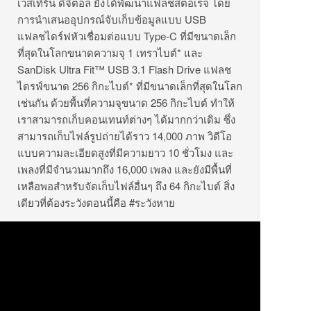
เวสเทิร์น ดิจิตอล ยังได้พัฒนาแฟลชสตอเรจ โดย
การนำเสนออุปกรณ์จับเก็บข้อมูลแบบ USB
แฟลชไดร์ฟหัวเชื่อมต่อแบบ Type-C ที่มีขนาดเล็ก
ที่สุดในโลกขนาดความจุ 1 เทราไบต์* และ
SanDisk Ultra Fit™ USB 3.1 Flash Drive แฟลช
ไดรฟ์ขนาด 256 กิกะไบต์* ที่มีขนาดเล็กที่สุดในโลก
เช่นกัน ด้วยพื้นที่ความจุขนาด 256 กิกะไบต์ ทำให้
เราสามารถเก็บคอนเทนท์ต่างๆ ได้มากกว่าเดิม ซึ่ง
สามารถเก็บไฟล์รูปถ่ายได้ราว 14,000 ภาพ วิดีโอ
แบบความละเอียดสูงที่มีความยาว 10 ชั่วโมง และ
เพลงที่มีจำนวนมากถึง 16,000 เพลง และยังมีพื้นที่
เหลือพอสำหรับจัดเก็บไฟล์อื่นๆ ถึง 64 กิกะไบต์ สิ่ง
เดียวที่ต้องระวังตอนนี้คือ #ระวังหาย