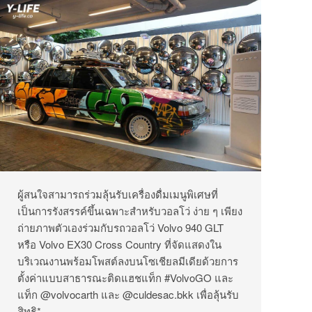
ผู้สนใจสามารถร่วมลุ้นรับเครื่องดื่มเมนูพิเศษที่
เป็นการรังสรรค์ขึ้นเฉพาะสำหรับวอลโว่ ง่าย ๆ เพียง
ถ่ายภาพตัวเองร่วมกับรถวอลโว่ Volvo 940 GLT
หรือ Volvo EX30 Cross Country ที่จัดแสดงใน
บริเวณงานพร้อมโพสต์ลงบนโซเชียลมีเดียด้วยการ
ตั้งค่าแบบสาธารณะติดแฮชแท็ก #VolvoGO และ
แท็ก @volvocarth และ @culdesac.bkk เพื่อลุ้นรับ
สิทธิ*