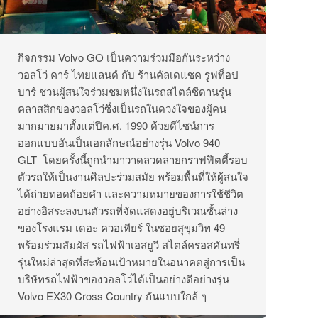
กิจกรรม Volvo GO เป็นความร่วมมือกันระหว่าง
วอลโว่ คาร์ ไทยแลนด์ กับ ร้านคัลเดแซค รูฟท็อป
บาร์ ชวนผู้สนใจร่วมชมหนึ่งในรถสไตล์ซีดานรุ่น
คลาสสิกของวอลโว่ซึ่งเป็นรถในดวงใจของผู้คน
มากมายมาตั้งแต่ปีค.ศ. 1990 ด้วยดีไซน์การ
ออกแบบอันเป็นเอกลักษณ์อย่างรุ่น Volvo 940
GLT โดยครั้งนี้ถูกนำมาวาดลวดลายกราฟฟิตตี้รอบ
ตัวรถให้เป็นงานศิลปะร่วมสมัย พร้อมพื้นที่ให้ผู้สนใจ
ได้ถ่ายทอดถ้อยคำ และความหมายของการใช้ชีวิต
อย่างอิสระลงบนตัวรถที่จัดแสดงอยู่บริเวณชั้นล่าง
ของโรงแรม เดอะ ควอเทียร์ ในซอยสุขุมวิท 49
พร้อมร่วมสัมผัส รถไฟฟ้าเอสยูวี สไตล์ครอสคันทรี่
รุ่นใหม่ล่าสุดที่สะท้อนเป้าหมายในอนาคตสู่การเป็น
บริษัทรถไฟฟ้าของวอลโว่ได้เป็นอย่างดีอย่างรุ่น
Volvo EX30 Cross Country กันแบบใกล้ ๆ